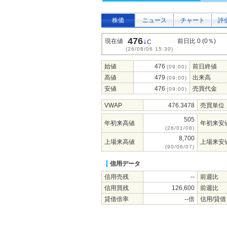
株価
ニュース
チャート
評
476
↓
現在値
前日比 0 (0％)
C
(26/08/06 15:30)
始値
476
前日終値
(09:00)
高値
479
出来高
(09:00)
安値
476
売買代金
(09:00)
VWAP
476.3478
売買単位
505
年初来高値
年初来安
(26/01/08)
8,700
上場来高値
上場来安
(90/06/07)
信用データ
信用売残
--
前週比
信用買残
126,600
前週比
貸借倍率
--倍
信用/貸借