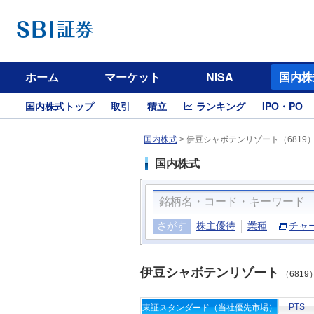
ホーム
マーケット
NISA
国内株
国内株式トップ
取引
積立
ランキング
IPO・PO
国内株式
>
伊豆シャボテンリゾート（6819
国内株式
さがす
株主優待
業種
チャ
伊豆シャボテンリゾート
（6819
PTS
東証スタンダード（当社優先市場）