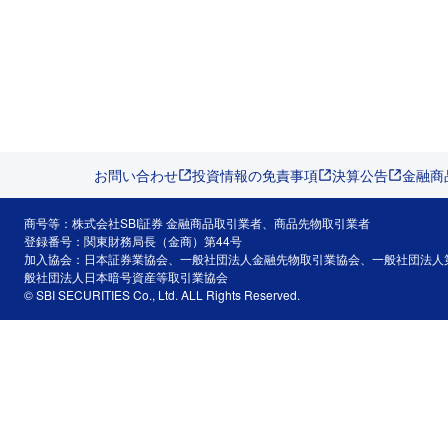
お問い合わせ
投資情報の免責事項
決算公告
金融商
商号等：株式会社SBI証券 金融商品取引業者、商品先物取引業者
登録番号：関東財務局長（金商）第44号
加入協会：日本証券業協会、一般社団法人金融先物取引業協会、一般社団法人
般社団法人日本暗号資産等取引業協会
© SBI SECURITIES Co., Ltd. ALL Rights Reserved.