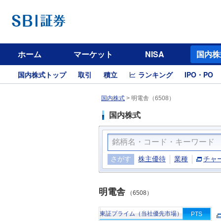
ホーム
マーケット
NISA
国内株
国内株式トップ
取引
積立
ランキング
IPO・PO
国内株式
>
明電舎（6508）
国内株式
さがす
株主優待
業種
チャ
明電舎
（6508）
東証プライム（当社優先市場）
PTS