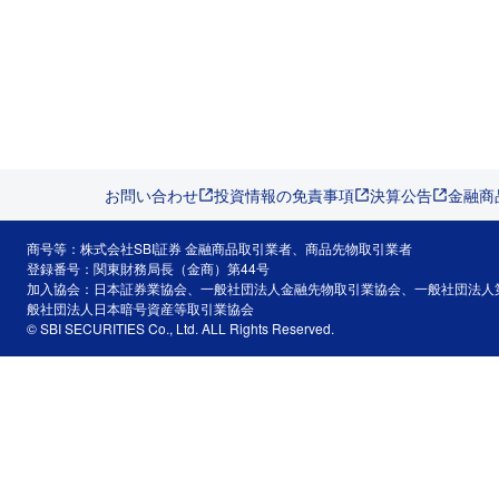
お問い合わせ
投資情報の免責事項
決算公告
金融商
商号等：株式会社SBI証券 金融商品取引業者、商品先物取引業者
登録番号：関東財務局長（金商）第44号
加入協会：日本証券業協会、一般社団法人金融先物取引業協会、一般社団法人
般社団法人日本暗号資産等取引業協会
© SBI SECURITIES Co., Ltd. ALL Rights Reserved.