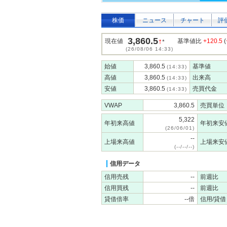
株価
ニュース
チャート
評
3,860.5
↑
現在値
基準値比
+120.5
(
*
(26/08/06 14:33)
始値
3,860.5
基準値
(14:33)
高値
3,860.5
出来高
(14:33)
安値
3,860.5
売買代金
(14:33)
VWAP
3,860.5
売買単位
5,322
年初来高値
年初来安
(26/06/01)
--
上場来高値
上場来安
(--/--/--)
信用データ
信用売残
--
前週比
信用買残
--
前週比
貸借倍率
--倍
信用/貸借