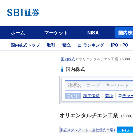
ホーム
マーケット
NISA
国内株
国内株式トップ
取引
積立
ランキング
IPO・PO
国内株式
>
オリエンタルチエン工業（6380
国内株式
さがす
株主優待
業種
チャ
オリエンタルチエン工業
（6380
東証スタンダード（当社優先市場）
PTS