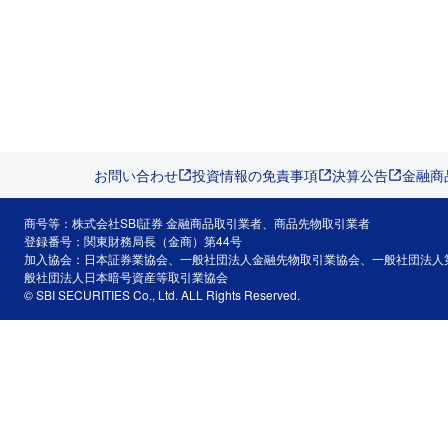
お問い合わせ
投資情報の免責事項
決算公告
金融商
商号等：株式会社SBI証券 金融商品取引業者、商品先物取引業者
登録番号：関東財務局長（金商）第44号
加入協会：日本証券業協会、一般社団法人金融先物取引業協会、一般社団法人
般社団法人日本暗号資産等取引業協会
© SBI SECURITIES Co., Ltd. ALL Rights Reserved.