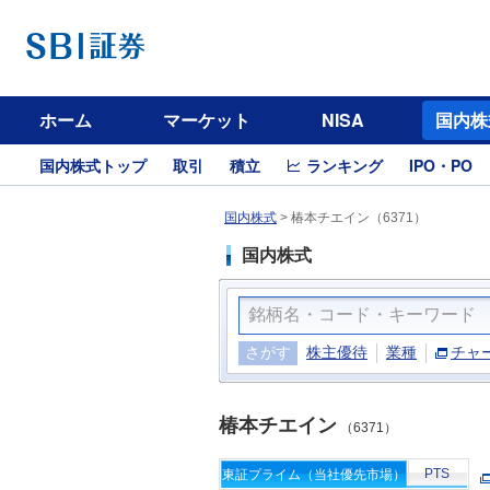
ホーム
マーケット
NISA
国内株
国内株式トップ
取引
積立
ランキング
IPO・PO
国内株式
>
椿本チエイン（6371）
国内株式
さがす
株主優待
業種
チャ
椿本チエイン
（6371）
PTS
東証プライム（当社優先市場）