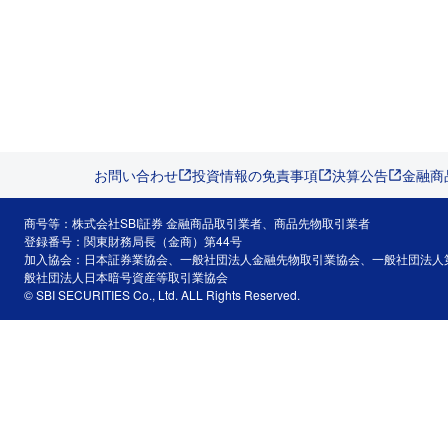
お問い合わせ
投資情報の免責事項
決算公告
金融商
商号等：株式会社SBI証券 金融商品取引業者、商品先物取引業者
登録番号：関東財務局長（金商）第44号
加入協会：日本証券業協会、一般社団法人金融先物取引業協会、一般社団法人
般社団法人日本暗号資産等取引業協会
© SBI SECURITIES Co., Ltd. ALL Rights Reserved.