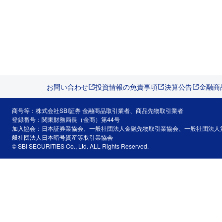
お問い合わせ
投資情報の免責事項
決算公告
金融商
商号等：株式会社SBI証券 金融商品取引業者、商品先物取引業者
登録番号：関東財務局長（金商）第44号
加入協会：日本証券業協会、一般社団法人金融先物取引業協会、一般社団法人
般社団法人日本暗号資産等取引業協会
© SBI SECURITIES Co., Ltd. ALL Rights Reserved.