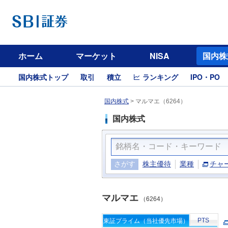
ホーム
マーケット
NISA
国内株
国内株式トップ
取引
積立
ランキング
IPO・PO
国内株式
>
マルマエ（6264）
国内株式
さがす
株主優待
業種
チャ
マルマエ
（6264）
PTS
東証プライム（当社優先市場）