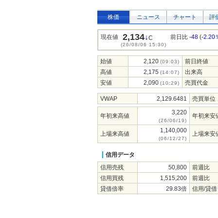
株価
ニュース
チャート
評
2,134
↓
現在値
前日比
-48
(
-2.20
C
(26/08/06 15:30)
始値
2,120
前日終値
(09:03)
高値
2,175
出来高
(14:07)
安値
2,090
売買代金
(10:29)
VWAP
2,129.6481
売買単位
3,220
年初来高値
年初来安
(26/06/19)
1,140,000
上場来高値
上場来安
(06/12/27)
信用データ
信用売残
50,800
前週比
信用買残
1,515,200
前週比
貸借倍率
29.83倍
信用/貸借