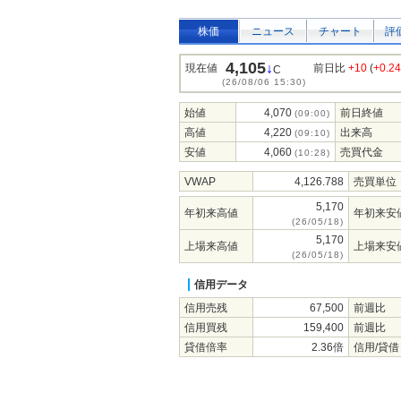
株価
ニュース
チャート
評
4,105
↓
現在値
前日比
+10
(
+0.2
C
(26/08/06 15:30)
始値
4,070
前日終値
(09:00)
高値
4,220
出来高
(09:10)
安値
4,060
売買代金
(10:28)
VWAP
4,126.788
売買単位
5,170
年初来高値
年初来安
(26/05/18)
5,170
上場来高値
上場来安
(26/05/18)
信用データ
信用売残
67,500
前週比
信用買残
159,400
前週比
貸借倍率
2.36倍
信用/貸借