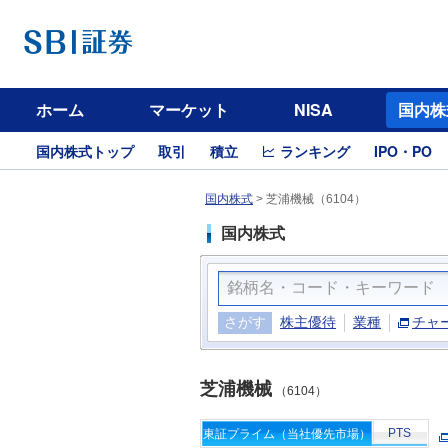
ホーム
マーケット
NISA
国内株
国内株式トップ
取引
積立
ランキング
IPO・PO
国内株式
>
芝浦機械（6104）
国内株式
さがす
株主優待
業種
チャ
芝浦機械
（6104）
PTS
東証プライム（当社優先市場）