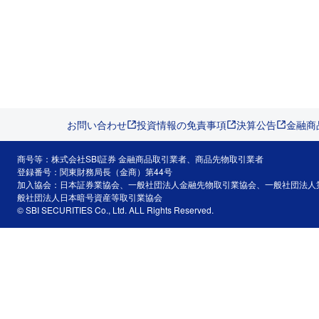
お問い合わせ
投資情報の免責事項
決算公告
金融商
商号等：株式会社SBI証券 金融商品取引業者、商品先物取引業者
登録番号：関東財務局長（金商）第44号
加入協会：日本証券業協会、一般社団法人金融先物取引業協会、一般社団法人
般社団法人日本暗号資産等取引業協会
© SBI SECURITIES Co., Ltd. ALL Rights Reserved.