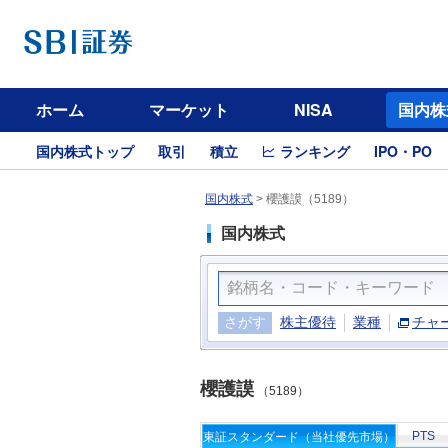
ホーム
マーケット
NISA
国内株
国内株式トップ
取引
積立
ランキング
IPO・PO
国内株式
>
櫻護謨（5189）
国内株式
さがす
株主優待
業種
チャ
櫻護謨
（5189）
PTS
東証スタンダード（当社優先市場）