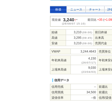
株価
ニュース
チャート
評
3,240
↑
現在値
前日比
+35
(
+1.0
*
(26/08/07 15:10)
始値
3,210
前日終値
(09:00)
高値
3,295
出来高
(09:45)
安値
3,210
売買代金
(09:00)
VWAP
3,244.4643
売買単位
4,150
年初来高値
年初来安
(26/07/17)
9,030
上場来高値
上場来安
(23/04/03)
信用データ
信用売残
--
前週比
信用買残
34,500
前週比
貸借倍率
--倍
信用/貸借