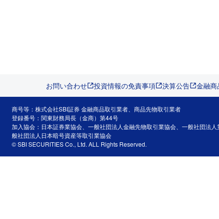
お問い合わせ
投資情報の免責事項
決算公告
金融商
商号等：株式会社SBI証券 金融商品取引業者、商品先物取引業者
登録番号：関東財務局長（金商）第44号
加入協会：日本証券業協会、一般社団法人金融先物取引業協会、一般社団法人
般社団法人日本暗号資産等取引業協会
© SBI SECURITIES Co., Ltd. ALL Rights Reserved.