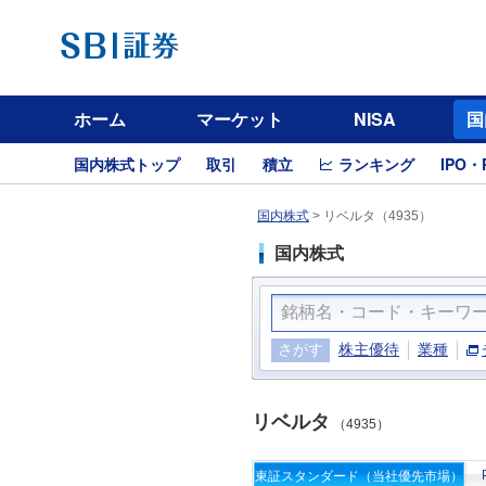
ホーム
マーケット
NISA
国
国内株式トップ
取引
積立
ランキング
IPO・
国内株式
>
リベルタ（4935）
国内株式
さがす
株主優待
業種
リベルタ
（4935）
東証スタンダード（当社優先市場）