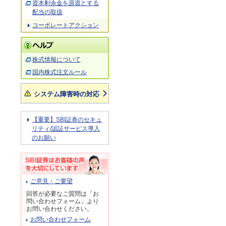
資本剰余金を原資とする
配当の取扱
コーポレートアクション
株式情報について
国内株式注文ルール
システム障害時の対応
【重要】SBI証券のセキュ
リティ/認証サービス導入
のお願い
ご意見・ご要望
回答が必要なご質問は「お
問い合わせフォーム」より
お問い合わせください。
お問い合わせフォーム