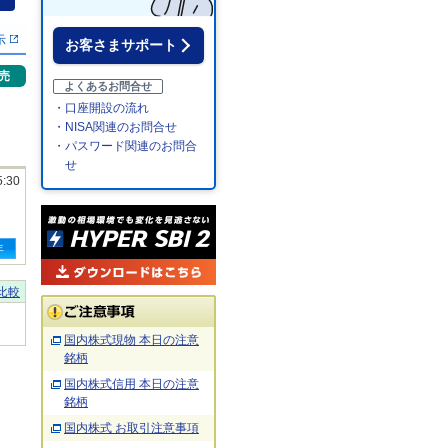
％
示
お客さまサポート
売
よくあるお問合せ
・口座開設の流れ
・NISA関連のお問合せ
・パスワード関連のお問合
せ
5:30
年
比較
国内株式現物 本日の注意
銘柄
国内株式信用 本日の注意
銘柄
国内株式 お取引注意事項