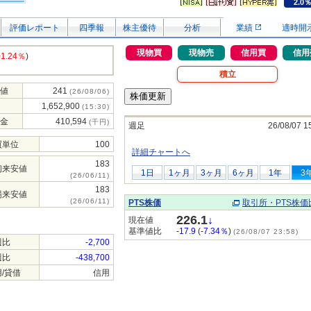
2.0
評価レポート
四季報
株主優待
分析
業績
適時開
現物買
現物売
信用買
信用
+1.24％
)
積立
値
241
(26/08/06)
1,652,900
(15:30)
金
410,594
(千円)
週足
26/08/07 1
買単位
100
詳細チャートへ
183
初来安値
1日
1ヶ月
3ヶ月
6ヶ月
1年
3
(26/06/11)
183
場来安値
(26/06/11)
PTS株価
取引所・PTS株価
226.1
↓
現在値
基準値比
-17.9
(
-7.34％
)
(26/08/07 23:58)
週比
-2,700
週比
-438,700
/貸借
信用