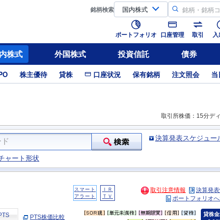
銘柄
検索
ポートフォリオ
口座管理
取引
入
内株式
外国株式
投資信託
債券
PO
株主優待
貸株
口座状況
保有銘柄
注文照会
当
取引所株価：15分デ
決算発表スケジュー
チャート形状
スマート
ＩＲ
取引注意情報
決算発表
アラート
ＴＶ
ポートフォリオへ
貸株金
PTS
PTS株価比較