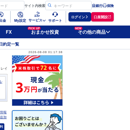
サイト
内検索
銀行
保険
ログイン
口座開設
サービス
出金
My設定
サポート
PICK UP
NEW
FX
おまかせ投資
その他の商品
日約定一覧
2026-08-08 01:17:38
ィレイ
ル
情報
追加
利