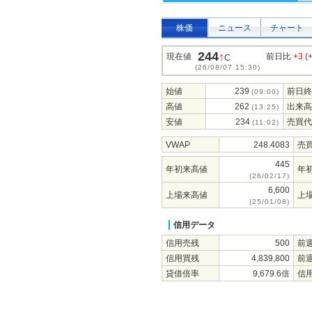
株価
ニュース
チャート
244
↑
現在値
前日比
+3
(
C
(26/08/07 15:30)
始値
239
前日終
(09:00)
高値
262
出来高
(13:25)
安値
234
売買代
(11:02)
VWAP
248.4083
売
445
年初来高値
年
(26/02/17)
6,600
上場来高値
上
(25/01/08)
信用データ
信用売残
500
前
信用買残
4,839,800
前
貸借倍率
9,679.6倍
信用