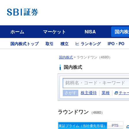
ホーム
マーケット
NISA
国内株
国内株式トップ
取引
積立
ランキング
IPO・PO
国内株式
>
ラウンドワン（4680）
国内株式
さがす
株主優待
業種
チャ
ラウンドワン
（4680）
PTS
東証プライム（当社優先市場）