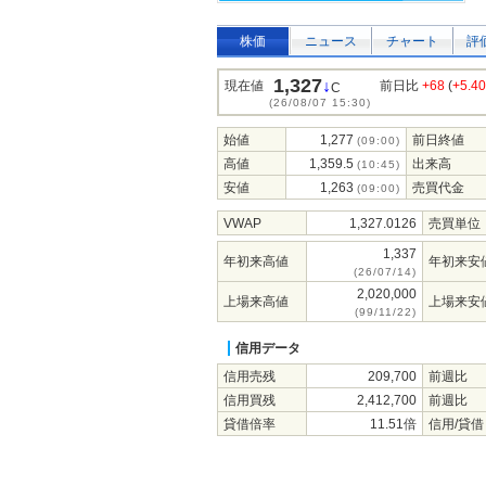
株価
ニュース
チャート
評
1,327
↓
現在値
前日比
+68
(
+5.4
C
(26/08/07 15:30)
始値
1,277
前日終値
(09:00)
高値
1,359.5
出来高
(10:45)
安値
1,263
売買代金
(09:00)
VWAP
1,327.0126
売買単位
1,337
年初来高値
年初来安
(26/07/14)
2,020,000
上場来高値
上場来安
(99/11/22)
信用データ
信用売残
209,700
前週比
信用買残
2,412,700
前週比
貸借倍率
11.51倍
信用/貸借