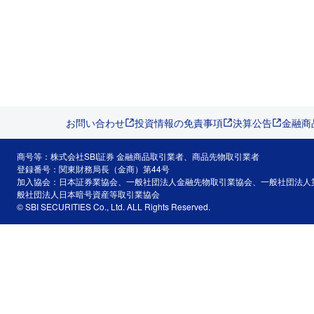
お問い合わせ
投資情報の免責事項
決算公告
金融商
商号等：株式会社SBI証券 金融商品取引業者、商品先物取引業者
登録番号：関東財務局長（金商）第44号
加入協会：日本証券業協会、一般社団法人金融先物取引業協会、一般社団法人
般社団法人日本暗号資産等取引業協会
© SBI SECURITIES Co., Ltd. ALL Rights Reserved.