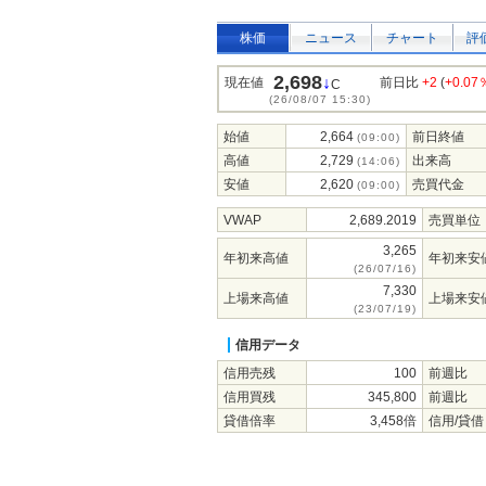
株価
ニュース
チャート
評
2,698
↓
現在値
前日比
+2
(
+0.07
C
(26/08/07 15:30)
始値
2,664
前日終値
(09:00)
高値
2,729
出来高
(14:06)
安値
2,620
売買代金
(09:00)
VWAP
2,689.2019
売買単位
3,265
年初来高値
年初来安
(26/07/16)
7,330
上場来高値
上場来安
(23/07/19)
信用データ
信用売残
100
前週比
信用買残
345,800
前週比
貸借倍率
3,458倍
信用/貸借