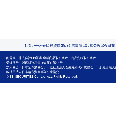
お問い合わせ
投資情報の免責事項
決算公告
金融商
商号等：株式会社SBI証券 金融商品取引業者、商品先物取引業者
登録番号：関東財務局長（金商）第44号
加入協会：日本証券業協会、一般社団法人金融先物取引業協会、一般社団法人
般社団法人日本暗号資産等取引業協会
© SBI SECURITIES Co., Ltd. ALL Rights Reserved.