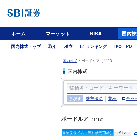
ホーム
マーケット
NISA
国内株
国内株式トップ
取引
積立
ランキング
IPO・PO
国内株式
>
ボードルア（4413）
国内株式
さがす
株主優待
業種
チャ
ボードルア
（4413）
PTS
東証プライム（当社優先市場）