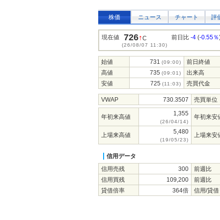
株価
ニュース
チャート
評
726
↑
現在値
前日比
-4
(
-0.55％
C
(26/08/07 11:30)
始値
731
前日終値
(09:00)
高値
735
出来高
(09:01)
安値
725
売買代金
(11:03)
VWAP
730.3507
売買単位
1,355
年初来高値
年初来安
(26/04/14)
5,480
上場来高値
上場来安
(19/05/23)
信用データ
信用売残
300
前週比
信用買残
109,200
前週比
貸借倍率
364倍
信用/貸借