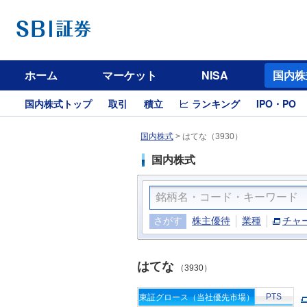
ホーム
マーケット
NISA
国内株
国内株式トップ
取引
積立
ランキング
IPO・PO
国内株式
>
はてな（3930）
国内株式
さがす
株主優待
業種
チャ
はてな
（3930）
PTS
東証グロース（当社優先市場）