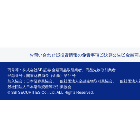
お問い合わせ
投資情報の免責事項
決算公告
金融商
商号等：株式会社SBI証券 金融商品取引業者、商品先物取引業者
登録番号：関東財務局長（金商）第44号
加入協会：日本証券業協会、一般社団法人金融先物取引業協会、一般社団法人
般社団法人日本暗号資産等取引業協会
© SBI SECURITIES Co., Ltd. ALL Rights Reserved.