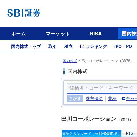
ホーム
マーケット
NISA
国内株
国内株式トップ
取引
積立
ランキング
IPO・PO
国内株式
>
巴川コーポレーション（3878）
国内株式
さがす
株主優待
業種
チャ
巴川コーポレーション
（3878）
PTS
東証スタンダード（当社優先市場）