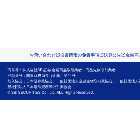
お問い合わせ
投資情報の免責事項
決算公告
金融商
商号等：株式会社SBI証券 金融商品取引業者、商品先物取引業者
登録番号：関東財務局長（金商）第44号
加入協会：日本証券業協会、一般社団法人金融先物取引業協会、一般社団法人
般社団法人日本暗号資産等取引業協会
© SBI SECURITIES Co., Ltd. ALL Rights Reserved.