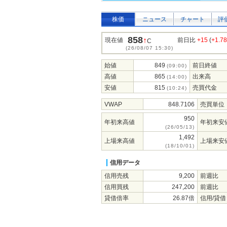
株価
ニュース
チャート
評
858
↑
現在値
前日比
+15
(
+1.7
C
(26/08/07 15:30)
始値
849
前日終値
(09:00)
高値
865
出来高
(14:00)
安値
815
売買代金
(10:24)
VWAP
848.7106
売買単位
950
年初来高値
年初来安
(26/05/13)
1,492
上場来高値
上場来安
(18/10/01)
信用データ
信用売残
9,200
前週比
信用買残
247,200
前週比
貸借倍率
26.87倍
信用/貸借