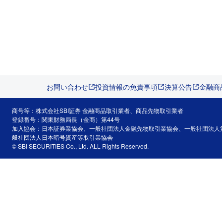
お問い合わせ
投資情報の免責事項
決算公告
金融商
商号等：株式会社SBI証券 金融商品取引業者、商品先物取引業者
登録番号：関東財務局長（金商）第44号
加入協会：日本証券業協会、一般社団法人金融先物取引業協会、一般社団法人
般社団法人日本暗号資産等取引業協会
© SBI SECURITIES Co., Ltd. ALL Rights Reserved.