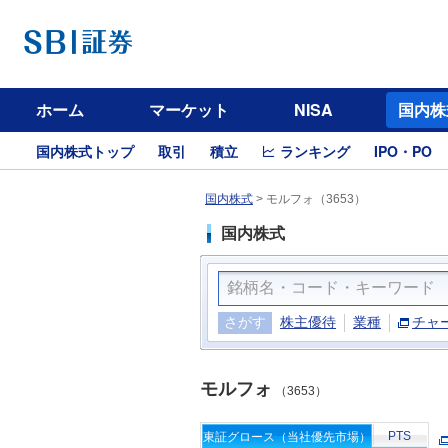
ホーム
マーケット
NISA
国内株
国内株式トップ
取引
積立
ランキング
IPO・PO
国内株式
>
モルフォ（3653）
国内株式
さがす
株主優待
業種
チャ
モルフォ
（3653）
PTS
東証グロース（当社優先市場）