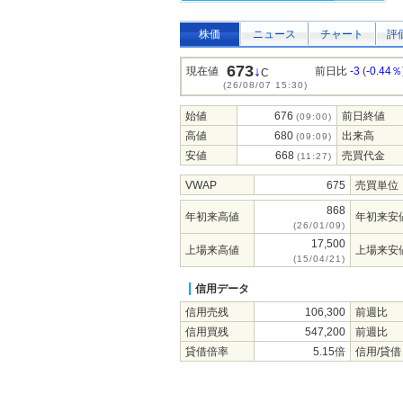
株価
ニュース
チャート
評
673
↓
現在値
前日比
-3
(
-0.44％
C
(26/08/07 15:30)
始値
676
前日終値
(09:00)
高値
680
出来高
(09:09)
安値
668
売買代金
(11:27)
VWAP
675
売買単位
868
年初来高値
年初来安
(26/01/09)
17,500
上場来高値
上場来安
(15/04/21)
信用データ
信用売残
106,300
前週比
信用買残
547,200
前週比
貸借倍率
5.15倍
信用/貸借