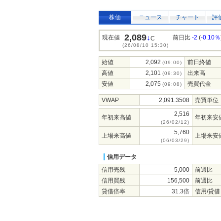
株価
ニュース
チャート
評
2,089
↓
現在値
前日比
-2
(
-0.10％
C
(26/08/10 15:30)
始値
2,092
前日終値
(09:00)
高値
2,101
出来高
(09:30)
安値
2,075
売買代金
(09:08)
VWAP
2,091.3508
売買単位
2,516
年初来高値
年初来安
(26/02/12)
5,760
上場来高値
上場来安
(06/03/29)
信用データ
信用売残
5,000
前週比
信用買残
156,500
前週比
貸借倍率
31.3倍
信用/貸借