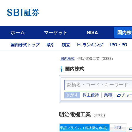
ホーム
マーケット
NISA
国内株
国内株式トップ
取引
積立
ランキング
IPO・PO
国内株式
>
明治電機工業（3388）
国内株式
さがす
株主優待
業種
チャ
明治電機工業
（3388）
PTS
東証プライム（当社優先市場）