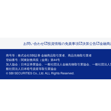
お問い合わせ
投資情報の免責事項
決算公告
金融商
商号等：株式会社SBI証券 金融商品取引業者、商品先物取引業者
登録番号：関東財務局長（金商）第44号
加入協会：日本証券業協会、一般社団法人金融先物取引業協会、一般社団法人
般社団法人日本暗号資産等取引業協会
© SBI SECURITIES Co., Ltd. ALL Rights Reserved.