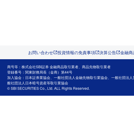
お問い合わせ
投資情報の免責事項
決算公告
金融商
商号等：株式会社SBI証券 金融商品取引業者、商品先物取引業者
登録番号：関東財務局長（金商）第44号
加入協会：日本証券業協会、一般社団法人金融先物取引業協会、一般社団法人
般社団法人日本暗号資産等取引業協会
© SBI SECURITIES Co., Ltd. ALL Rights Reserved.