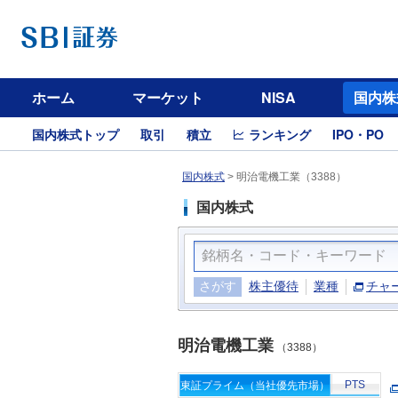
ホーム
マーケット
NISA
国内株
国内株式トップ
取引
積立
ランキング
IPO・PO
国内株式
>
明治電機工業（3388）
国内株式
さがす
株主優待
業種
チャ
明治電機工業
（3388）
PTS
東証プライム（当社優先市場）