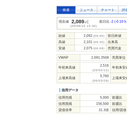
株価
ニュース
チャート
評
2,089
↓
現在値
前日比
-2
(
-0.10％
C
(26/08/10 15:30)
始値
2,092
前日終値
(09:00)
高値
2,101
出来高
(09:30)
安値
2,075
売買代金
(09:08)
VWAP
2,091.3508
売買単位
2,516
年初来高値
年初来安
(26/02/12)
5,760
上場来高値
上場来安
(06/03/29)
信用データ
信用売残
5,000
前週比
信用買残
156,500
前週比
貸借倍率
31.3倍
信用/貸借