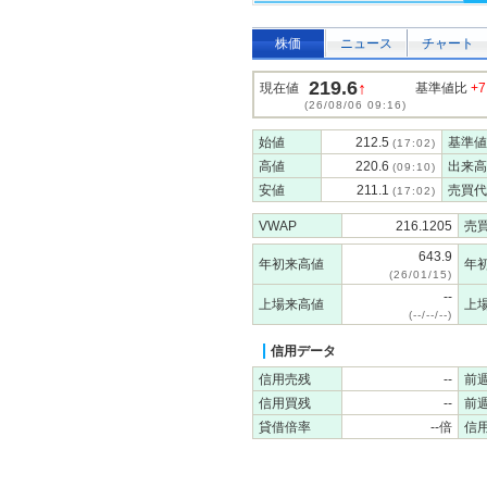
株価
ニュース
チャート
219.6
↑
現在値
基準値比
+7
(26/08/06 09:16)
始値
212.5
基準値
(17:02)
高値
220.6
出来高
(09:10)
安値
211.1
売買代
(17:02)
VWAP
216.1205
売
643.9
年初来高値
年
(26/01/15)
--
上場来高値
上
(--/--/--)
信用データ
信用売残
--
前
信用買残
--
前
貸借倍率
--倍
信用