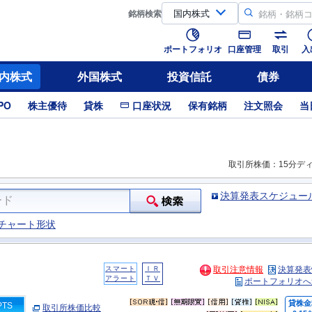
銘柄
検索
ポートフォリオ
口座管理
取引
入
内株式
外国株式
投資信託
債券
PO
株主優待
貸株
口座状況
保有銘柄
注文照会
当
取引所株価：15分デ
決算発表スケジュー
チャート形状
スマート
ＩＲ
取引注意情報
決算発表
アラート
ＴＶ
ポートフォリオへ
貸株金
PTS
取引所株価比較