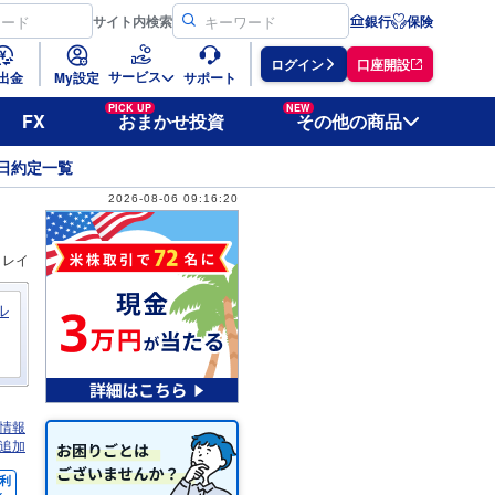
サイト
内検索
銀行
保険
ログイン
口座開設
サービス
出金
My設定
サポート
PICK UP
NEW
FX
おまかせ投資
その他の商品
日約定一覧
2026-08-06 09:16:20
ィレイ
ル
情報
追加
利