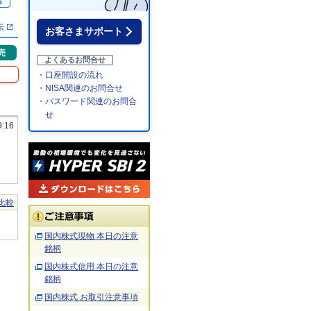
％
示
お客さまサポート
売
よくあるお問合せ
・口座開設の流れ
・NISA関連のお問合せ
・パスワード関連のお問合
せ
9:16
比較
国内株式現物 本日の注意
銘柄
国内株式信用 本日の注意
銘柄
国内株式 お取引注意事項