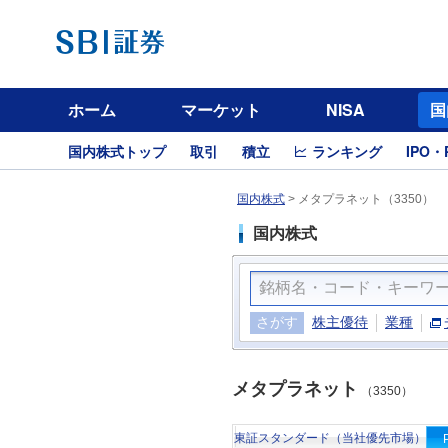
ホーム
マーケット
NISA
国
国内株式トップ
取引
積立
ランキング
IPO・
国内株式
>
メタプラネット（3350）
国内株式
さがす
株主優待
業種
メタプラネット
（3350）
東証スタンダード（当社優先市場）