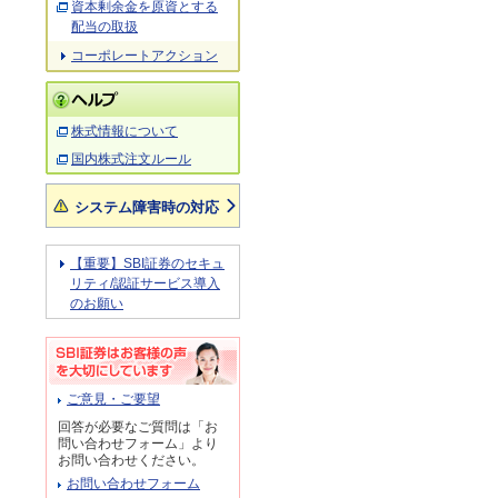
資本剰余金を原資とする
配当の取扱
コーポレートアクション
株式情報について
国内株式注文ルール
システム障害時の対応
【重要】SBI証券のセキュ
リティ/認証サービス導入
のお願い
ご意見・ご要望
回答が必要なご質問は「お
問い合わせフォーム」より
お問い合わせください。
お問い合わせフォーム