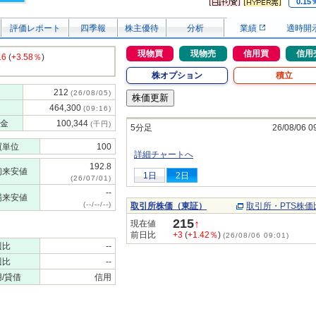
0.15
評価レポート
四季報
株主優待
分析
業績
適時開
現物買
現物売
信用買
信用
.6
(
+3.58％
)
株オプション
積立
212
(26/08/05)
464,300
(09:16)
金
100,344
(千円)
5分足
26/08/06 0
買単位
100
詳細チャートへ
192.8
初来安値
1日
2日
(26/07/01)
--
場来安値
(--/--/--)
取引所株価（東証）
取引所・PTS株価
215
↑
現在値
前日比
+3
(
+1.42％
)
(26/08/06 09:01)
週比
--
週比
--
/貸借
信用