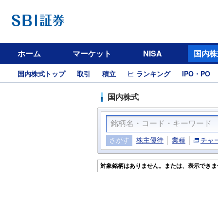
ホーム
マーケット
NISA
国内株
国内株式トップ
取引
積立
ランキング
IPO・PO
国内株式
さがす
株主優待
業種
チャ
対象銘柄はありません。または、表示できま