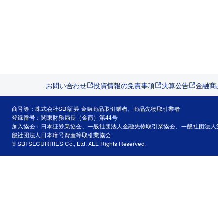
お問い合わせ
投資情報の免責事項
決算公告
金融商
商号等：株式会社SBI証券 金融商品取引業者、商品先物取引業者
登録番号：関東財務局長（金商）第44号
加入協会：日本証券業協会、一般社団法人金融先物取引業協会、一般社団法人
般社団法人日本暗号資産等取引業協会
© SBI SECURITIES Co., Ltd. ALL Rights Reserved.