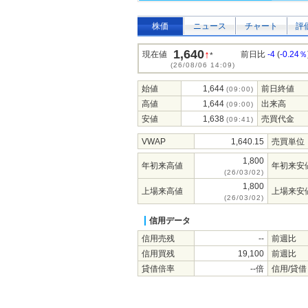
株価
ニュース
チャート
評
1,640
↑
現在値
前日比
-4
(
-0.24％
*
(26/08/06 14:09)
始値
1,644
前日終値
(09:00)
高値
1,644
出来高
(09:00)
安値
1,638
売買代金
(09:41)
VWAP
1,640.15
売買単位
1,800
年初来高値
年初来安
(26/03/02)
1,800
上場来高値
上場来安
(26/03/02)
信用データ
信用売残
--
前週比
信用買残
19,100
前週比
貸借倍率
--倍
信用/貸借