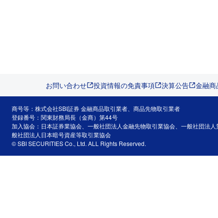
お問い合わせ
投資情報の免責事項
決算公告
金融商
商号等：株式会社SBI証券 金融商品取引業者、商品先物取引業者
登録番号：関東財務局長（金商）第44号
加入協会：日本証券業協会、一般社団法人金融先物取引業協会、一般社団法人
般社団法人日本暗号資産等取引業協会
© SBI SECURITIES Co., Ltd. ALL Rights Reserved.