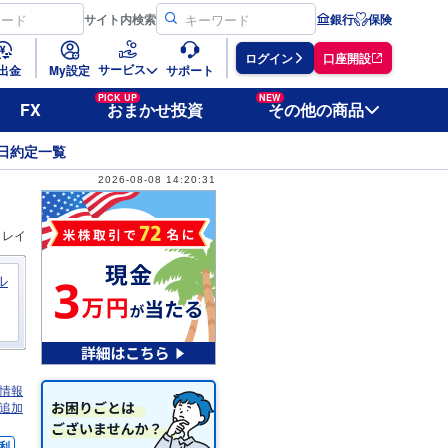
サイト
内検索
銀行
保険
ログイン
口座開設
サービス
出金
My設定
サポート
PICK UP
NEW
FX
おまかせ投資
その他の商品
日約定一覧
2026-08-08 14:20:31
ィレイ
ル
情報
追加
利