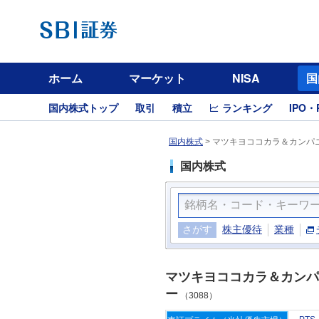
ホーム
マーケット
NISA
国
国内株式トップ
取引
積立
ランキング
IPO・
国内株式
>
マツキヨココカラ＆カンパニ
国内株式
さがす
株主優待
業種
マツキヨココカラ＆カンパ
ー
（3088）