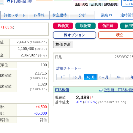
PTS株価比較
0.1
評価レポート
四季報
株主優待
分析
業績
適時開
現物買
現物売
信用買
信用
(
+1.63％
)
株オプション
積立
値
2,449.5
(26/08/06)
1,155,400
(15:30)
金
2,867,027
(千円)
日足
26/08/07 1
買単位
100
詳細チャートへ
2,171.5
初来安値
1日
1ヶ月
3ヶ月
6ヶ月
1年
3
(26/05/27)
1,320
場来安値
(11/03/15)
PTS株価
取引所・PTS株価
2,489
↑
現在値
*
基準値比
-0.5
(
-0.02％
)
(26/08/07 23:55)
週比
+4,500
週比
-65,000
/貸借
貸借