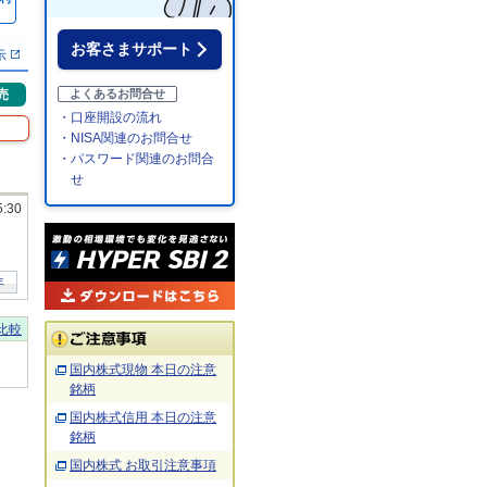
％
お客さまサポート
示
売
よくあるお問合せ
・口座開設の流れ
・NISA関連のお問合せ
・パスワード関連のお問合
せ
5:30
年
比較
国内株式現物 本日の注意
銘柄
国内株式信用 本日の注意
銘柄
国内株式 お取引注意事項