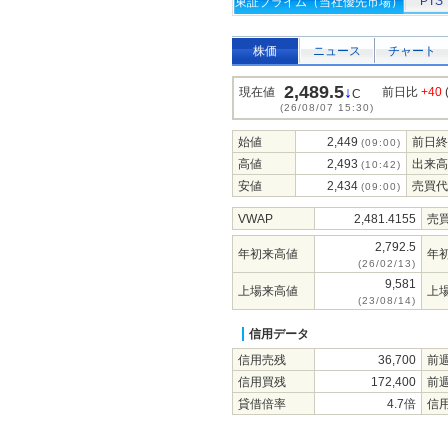
PTS
東証プライム（当社優先市場）
株価
ニュース
チャート
2,489.5
↓
現在値
前日比
+40
C
(26/08/07 15:30)
始値
2,449
前日終
(09:00)
高値
2,493
出来高
(10:42)
安値
2,434
売買代
(09:00)
VWAP
2,481.4155
売
2,792.5
年初来高値
年
(26/02/13)
9,581
上場来高値
上
(23/08/14)
信用データ
信用売残
36,700
前
信用買残
172,400
前
貸借倍率
4.7倍
信用