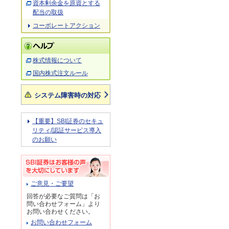
資本剰余金を原資とする
配当の取扱
コーポレートアクション
株式情報について
国内株式注文ルール
システム障害時の対応
【重要】SBI証券のセキュ
リティ/認証サービス導入
のお願い
ご意見・ご要望
回答が必要なご質問は「お
問い合わせフォーム」より
お問い合わせください。
お問い合わせフォーム