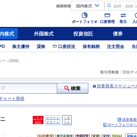
銘柄
検索
ポートフォリオ
口座管理
取引
入
内株式
外国株式
投資信託
債券
PO
株主優待
貸株
口座状況
保有銘柄
注文照会
当
ー（3088）
取引所株価：15分デ
決算発表スケジュー
チャート形状
ニ
スマート
ＩＲ
ＪＰＸ
決算発表
400
アラート
ＴＶ
ポートフォリオへ
貸株金