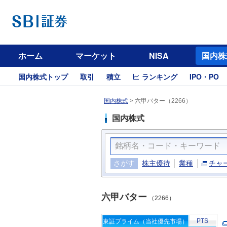
ホーム
マーケット
NISA
国内株
国内株式トップ
取引
積立
ランキング
IPO・PO
国内株式
>
六甲バター（2266）
国内株式
さがす
株主優待
業種
チャ
六甲バター
（2266）
PTS
東証プライム（当社優先市場）