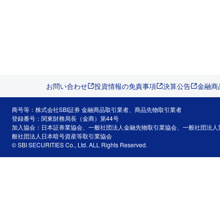
お問い合わせ
投資情報の免責事項
決算公告
金融商
商号等：株式会社SBI証券 金融商品取引業者、商品先物取引業者
登録番号：関東財務局長（金商）第44号
加入協会：日本証券業協会、一般社団法人金融先物取引業協会、一般社団法人
般社団法人日本暗号資産等取引業協会
© SBI SECURITIES Co., Ltd. ALL Rights Reserved.