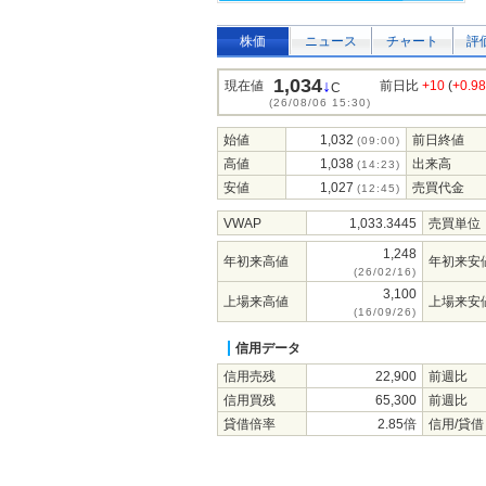
株価
ニュース
チャート
評
1,034
↓
現在値
前日比
+10
(
+0.9
C
(26/08/06 15:30)
始値
1,032
前日終値
(09:00)
高値
1,038
出来高
(14:23)
安値
1,027
売買代金
(12:45)
VWAP
1,033.3445
売買単位
1,248
年初来高値
年初来安
(26/02/16)
3,100
上場来高値
上場来安
(16/09/26)
信用データ
信用売残
22,900
前週比
信用買残
65,300
前週比
貸借倍率
2.85倍
信用/貸借