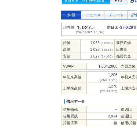
PTS
東証ETF（当社優先市場）
株価
ニュース
チャート
評
1,027
↓
現在値
前日比
-3
(
-0.29％
*
(26/08/07 14:34)
始値
1,033
前日終値
(09:00)
高値
1,039
出来高
(10:25)
安値
1,027
売買代金
(14:00)
VWAP
1,034.2066
売買単位
1,206
年初来高値
年初来安
(26/01/21)
1,270
上場来高値
上場来安
(25/11/27)
信用データ
信用売残
--
前週比
信用買残
2,934
前週比
貸借倍率
--倍
信用/貸借