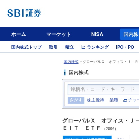
ホーム
マーケット
NISA
国内株
国内株式トップ
取引
積立
ランキング
IPO・PO
国内株式
>
グローバルＸ オフィス・Ｊ－ＲＥ
国内株式
さがす
株主優待
業種
チャ
グローバルＸ オフィス・Ｊ
ＥＩＴ ＥＴＦ
（2096）