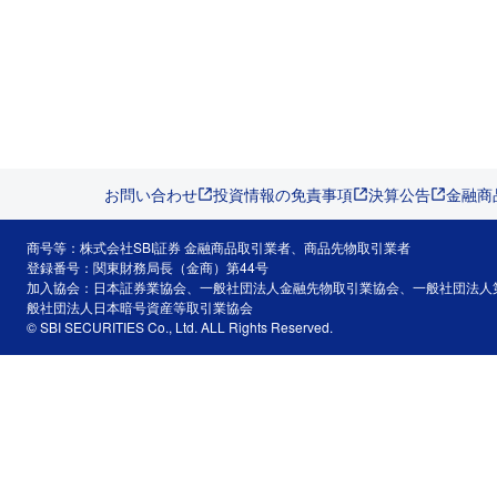
お問い合わせ
投資情報の免責事項
決算公告
金融商
商号等：株式会社SBI証券 金融商品取引業者、商品先物取引業者
登録番号：関東財務局長（金商）第44号
加入協会：日本証券業協会、一般社団法人金融先物取引業協会、一般社団法人
般社団法人日本暗号資産等取引業協会
© SBI SECURITIES Co., Ltd. ALL Rights Reserved.