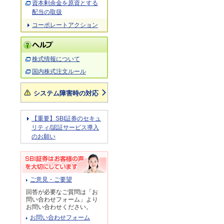
資本剰余金を原資とする
配当の取扱
コーポレートアクション
株式情報について
国内株式注文ルール
システム障害時の対応
【重要】SBI証券のセキュ
リティ/認証サービス導入
のお願い
ご意見・ご要望
回答が必要なご質問は「お
問い合わせフォーム」より
お問い合わせください。
お問い合わせフォーム