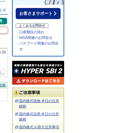
示
お客さまサポート
売
よくあるお問合せ
・口座開設の流れ
・NISA関連のお問合せ
・パスワード関連のお問合
せ
5:30
年
比較
国内株式現物 本日の注意
銘柄
国内株式信用 本日の注意
銘柄
国内株式 お取引注意事項