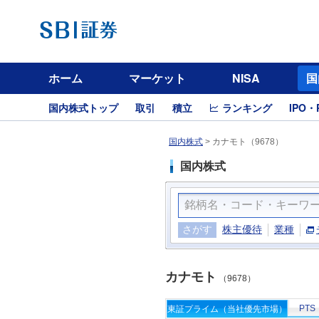
ホーム
マーケット
NISA
国
国内株式トップ
取引
積立
ランキング
IPO・
国内株式
>
カナモト（9678）
国内株式
さがす
株主優待
業種
カナモト
（9678）
PTS
東証プライム（当社優先市場）