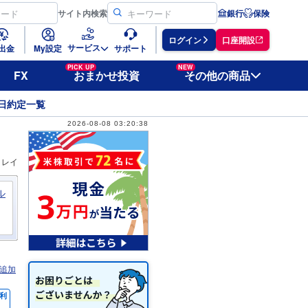
サイト
内検索
銀行
保険
ログイン
口座開設
サービス
出金
My設定
サポート
PICK UP
NEW
FX
おまかせ投資
その他の商品
日約定一覧
2026-08-08 03:20:38
ィレイ
ル
追加
利
％