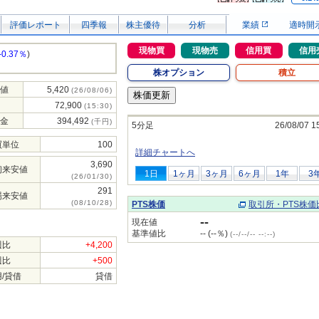
評価レポート
四季報
株主優待
分析
業績
適時開
現物買
現物売
信用買
信用
-0.37％
)
株オプション
積立
値
5,420
(26/08/06)
72,900
(15:30)
金
394,492
(千円)
5分足
26/08/07 1
買単位
100
詳細チャートへ
3,690
初来安値
1日
1ヶ月
3ヶ月
6ヶ月
1年
3
(26/01/30)
291
場来安値
(08/10/28)
PTS株価
取引所・PTS株価
--
現在値
基準値比
-- (--％)
(--/--/-- --:--)
週比
+4,200
週比
+500
/貸借
貸借