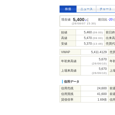
株価
ニュース
チャート
5,400
↓
現在値
前日比
-20
(
C
(26/08/07 15:30)
始値
5,460
前日終
(09:00)
高値
5,470
出来高
(09:00)
安値
5,370
売買代
(13:46)
VWAP
5,411.4129
売
5,670
年初来高値
年
(26/06/10)
5,670
上場来高値
上
(26/06/10)
信用データ
信用売残
24,600
前
信用買残
41,600
前
貸借倍率
1.69倍
信用