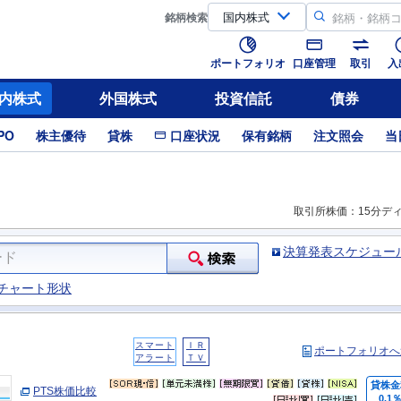
銘柄
検索
ポートフォリオ
口座管理
取引
入
内株式
外国株式
投資信託
債券
PO
株主優待
貸株
口座状況
保有銘柄
注文照会
当
取引所株価：15分デ
決算発表スケジュー
チャート形状
スマート
ＩＲ
ポートフォリオへ
アラート
ＴＶ
貸株金
PTS株価比較
0.1