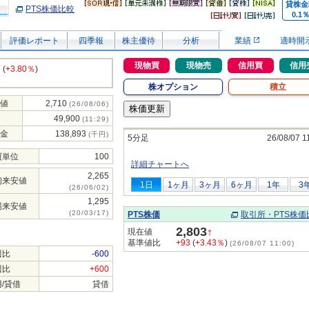
貸株金
PTS株価比較
0.1
評価レポート
四季報
株主優待
分析
業績
適時開
現物買
現物売
信用買
信用
3
(
+3.80％
)
株オプション
積立
値
2,710
(26/08/06)
49,900
(11:29)
金
138,893
(千円)
5分足
26/08/07 1
買単位
100
詳細チャートへ
2,265
初来安値
1日
1ヶ月
3ヶ月
6ヶ月
1年
3
(26/06/02)
1,295
場来安値
(20/03/17)
PTS株価
取引所・PTS株価
2,803
↑
現在値
基準値比
+93
(
+3.43％
)
(26/08/07 11:00)
週比
-600
週比
+600
/貸借
貸借