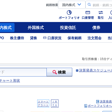
銘柄
検索
ポートフォリオ
口座管理
取引
入
内株式
外国株式
投資信託
債券
PO
株主優待
貸株
口座状況
保有銘柄
注文照会
当
取引所株価：15分デ
決算発表スケジュー
チャート形状
決算発表
スマート
ＩＲ
アラート
ＴＶ
ポートフォリオへ