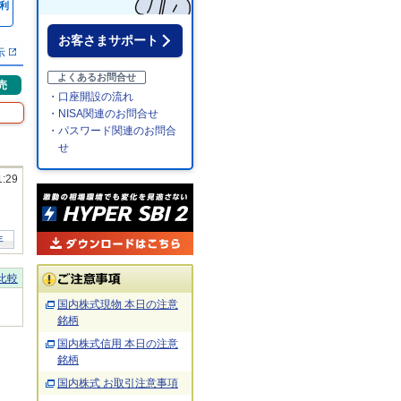
利
％
お客さまサポート
示
よくあるお問合せ
売
・口座開設の流れ
・NISA関連のお問合せ
・パスワード関連のお問合
せ
1:29
年
比較
国内株式現物 本日の注意
銘柄
国内株式信用 本日の注意
銘柄
国内株式 お取引注意事項