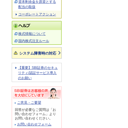
資本剰余金を原資とする
配当の取扱
コーポレートアクション
株式情報について
国内株式注文ルール
システム障害時の対応
【重要】SBI証券のセキュ
リティ/認証サービス導入
のお願い
ご意見・ご要望
回答が必要なご質問は「お
問い合わせフォーム」より
お問い合わせください。
お問い合わせフォーム