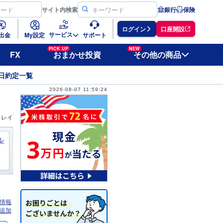
サイト
内検索
銀行
保険
ログイン
口座開設
サービス
出金
My設定
サポート
PICK UP
NEW
FX
おまかせ投資
その他の商品
日約定一覧
2026-08-07 11:59:24
ィレイ
ル
情報
追加