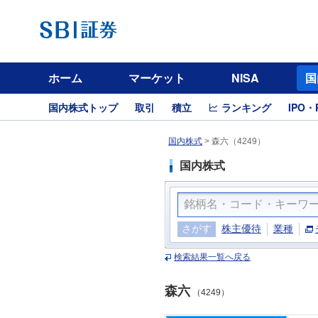
ホーム
マーケット
NISA
国
国内株式トップ
取引
積立
ランキング
IPO・
国内株式
>
森六（4249）
国内株式
さがす
株主優待
業種
検索結果一覧へ戻る
森六
（4249）