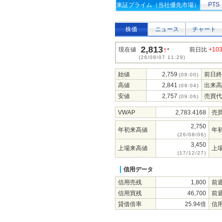
PTS
東証プライム（当社優先市場）
株価
ニュース
チャート
2,813
↑
現在値
前日比
+10
*
(26/08/07 11:29)
始値
2,759
前日終
(09:00)
高値
2,841
出来高
(09:04)
安値
2,757
売買代
(09:06)
VWAP
2,783.4168
売
2,750
年初来高値
年
(26/08/06)
3,450
上場来高値
上
(17/12/27)
信用データ
信用売残
1,800
前
信用買残
46,700
前
貸借倍率
25.94倍
信用