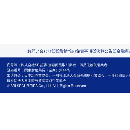
お問い合わせ
投資情報の免責事項
決算公告
金融商
商号等：株式会社SBI証券 金融商品取引業者、商品先物取引業者
登録番号：関東財務局長（金商）第44号
加入協会：日本証券業協会、一般社団法人金融先物取引業協会、一般社団法人
般社団法人日本暗号資産等取引業協会
© SBI SECURITIES Co., Ltd. ALL Rights Reserved.