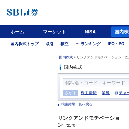
ホーム
マーケット
NISA
国内株
国内株式トップ
取引
積立
ランキング
IPO・PO
国内株式
>
リンクアンドモチベーション（21
国内株式
さがす
株主優待
業種
チャ
検索結果一覧へ戻る
リンクアンドモチベーショ
ン
（2170）