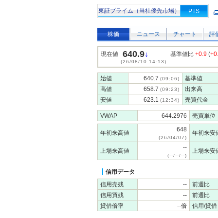
東証プライム（当社優先市場）
PTS
株価
ニュース
チャート
評
640.9
↓
現在値
基準値比
+0.9
(
+0
(26/08/10 14:13)
始値
640.7
基準値
(09:06)
高値
658.7
出来高
(09:23)
安値
623.1
売買代金
(12:34)
VWAP
644.2976
売買単位
648
年初来高値
年初来安
(26/04/07)
--
上場来高値
上場来安
(--/--/--)
信用データ
信用売残
--
前週比
信用買残
--
前週比
貸借倍率
--倍
信用/貸借