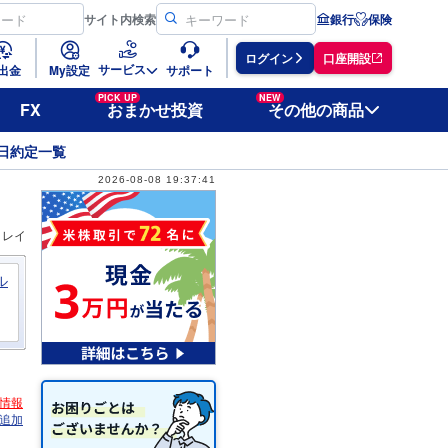
サイト
内検索
銀行
保険
ログイン
口座開設
サービス
出金
My設定
サポート
PICK UP
NEW
FX
おまかせ投資
その他の商品
日約定一覧
2026-08-08 19:37:41
ィレイ
ル
情報
追加