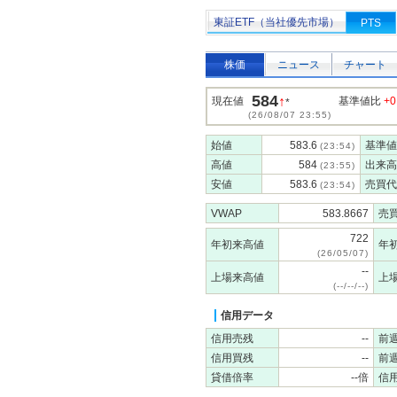
東証ETF（当社優先市場）
PTS
株価
ニュース
チャート
584
↑
現在値
基準値比
+0
*
(26/08/07 23:55)
始値
583.6
基準値
(23:54)
高値
584
出来高
(23:55)
安値
583.6
売買代
(23:54)
VWAP
583.8667
売
722
年初来高値
年
(26/05/07)
--
上場来高値
上
(--/--/--)
信用データ
信用売残
--
前
信用買残
--
前
貸借倍率
--倍
信用