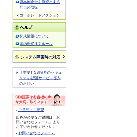
資本剰余金を原資とする
配当の取扱
コーポレートアクション
株式情報について
国内株式注文ルール
システム障害時の対応
【重要】SBI証券のセキュ
リティ/認証サービス導入
のお願い
ご意見・ご要望
回答が必要なご質問は「お
問い合わせフォーム」より
お問い合わせください。
お問い合わせフォーム