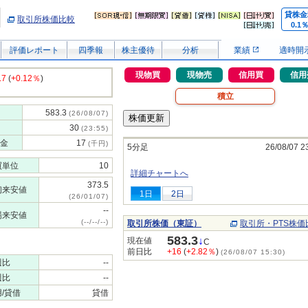
貸株金
取引所株価比較
0.1
評価レポート
四季報
株主優待
分析
業績
適時開
現物買
現物売
信用買
信用
.7
(
+0.12％
)
積立
583.3
(26/08/07)
30
(23:55)
金
17
(千円)
5分足
26/08/07 2
買単位
10
詳細チャートへ
373.5
初来安値
1日
2日
(26/01/07)
--
場来安値
(--/--/--)
取引所株価（東証）
取引所・PTS株価
583.3
↓
現在値
C
前日比
+16
(
+2.82％
)
(26/08/07 15:30)
週比
--
週比
--
/貸借
貸借