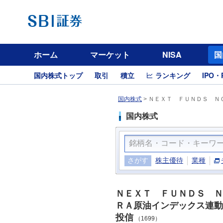
ホーム
マーケット
NISA
国
国内株式トップ
取引
積立
ランキング
IPO・
国内株式
>
ＮＥＸＴ ＦＵＮＤＳ ＮＯ
国内株式
さがす
株主優待
業種
ＮＥＸＴ ＦＵＮＤＳ Ｎ
ＲＡ原油インデックス連動
投信
（1699）