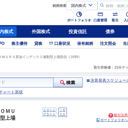
銘柄
検索
ポートフォリオ
口座管理
取引
入
内株式
外国株式
投資信託
債券
PO
株主優待
貸株
口座状況
保有銘柄
注文照会
当
ＭＵＲＡ原油インデックス連動型上場投信（1699）
取引所株価：15分デ
決算発表スケジュー
チャート形状
ＯＭＵ
スマート
ＩＲ
アラート
ＴＶ
取引注意
型上場
ポートフォリオへ