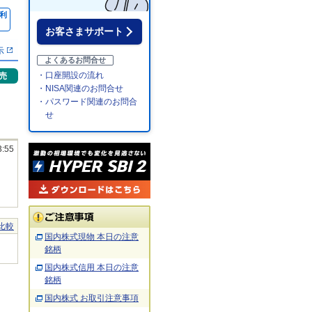
利
％
お客さまサポート
示
よくあるお問合せ
・口座開設の流れ
売
・NISA関連のお問合せ
・パスワード関連のお問合
せ
3:55
比較
国内株式現物 本日の注意
銘柄
国内株式信用 本日の注意
銘柄
国内株式 お取引注意事項