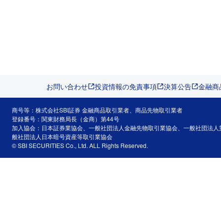
お問い合わせ
投資情報の免責事項
決算公告
金融商
商号等：株式会社SBI証券 金融商品取引業者、商品先物取引業者
登録番号：関東財務局長（金商）第44号
加入協会：日本証券業協会、一般社団法人金融先物取引業協会、一般社団法人
般社団法人日本暗号資産等取引業協会
© SBI SECURITIES Co., Ltd. ALL Rights Reserved.