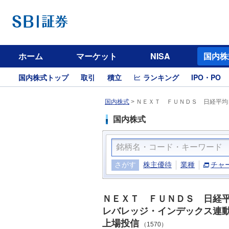
ホーム
マーケット
NISA
国内株
国内株式トップ
取引
積立
ランキング
IPO・PO
国内株式
>
ＮＥＸＴ ＦＵＮＤＳ 日経平均
国内株式
さがす
株主優待
業種
チャ
ＮＥＸＴ ＦＵＮＤＳ 日経
レバレッジ・インデックス連
上場投信
（1570）