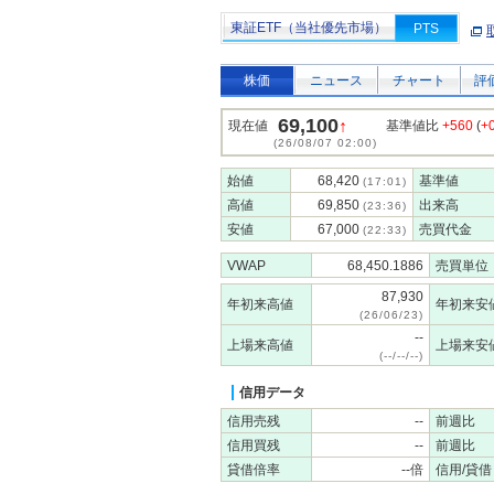
東証ETF（当社優先市場）
PTS
株価
ニュース
チャート
評
69,100
↑
現在値
基準値比
+560
(
+
(26/08/07 02:00)
始値
68,420
基準値
(17:01)
高値
69,850
出来高
(23:36)
安値
67,000
売買代金
(22:33)
VWAP
68,450.1886
売買単位
87,930
年初来高値
年初来安
(26/06/23)
--
上場来高値
上場来安
(--/--/--)
信用データ
信用売残
--
前週比
信用買残
--
前週比
貸借倍率
--倍
信用/貸借