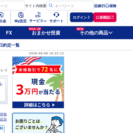
サイト
内検索
銀行
保険
ログイン
口座開設
サービス
出金
My設定
サポート
PICK UP
NEW
FX
おまかせ投資
その他の商品
日約定一覧
2026-08-08 16:22:12
ィレイ
ル
情報
追加
利
％