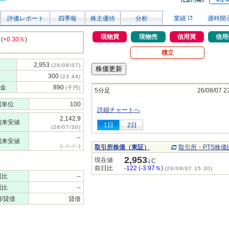
評価レポート
四季報
株主優待
分析
業績
適時開
現物買
現物売
信用買
信用
(
+0.30％
)
積立
2,953
(26/08/07)
300
(23:44)
金
890
(千円)
5分足
26/08/07 2
買単位
100
詳細チャートへ
2,142.9
初来安値
1日
2日
(26/07/30)
--
場来安値
(--/--/--)
取引所株価（東証）
取引所・PTS株価
2,953
↓
現在値
C
前日比
-122
(
-3.97％
)
(26/08/07 15:30)
週比
--
週比
--
/貸借
貸借