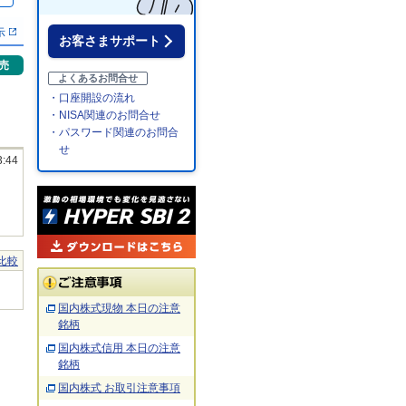
示
お客さまサポート
売
よくあるお問合せ
・口座開設の流れ
・NISA関連のお問合せ
・パスワード関連のお問合
せ
3:44
比較
国内株式現物 本日の注意
銘柄
国内株式信用 本日の注意
銘柄
国内株式 お取引注意事項