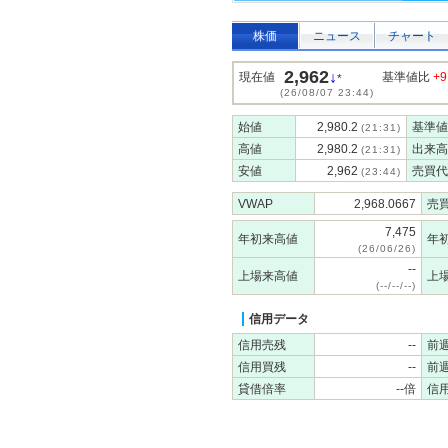
株価
ニュース
チャート
2,962
↓
現在値
基準値比
+9
*
(26/08/07 23:44)
始値
2,980.2
基準値
(21:31)
高値
2,980.2
出来高
(21:31)
安値
2,962
売買代
(23:44)
VWAP
2,968.0667
売
7,475
年初来高値
年
(26/06/26)
--
上場来高値
上
(--/--/--)
信用データ
信用売残
--
前
信用買残
--
前
貸借倍率
--倍
信用