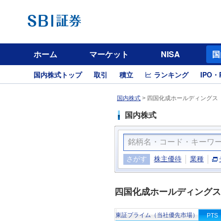
ホーム
マーケット
NISA
国
国内株式トップ
取引
積立
ランキング
IPO・
国内株式
>
四国化成ホールディングス（
国内株式
さがす
株主優待
業種
四国化成ホールディングス
東証プライム（当社優先市場）
PTS