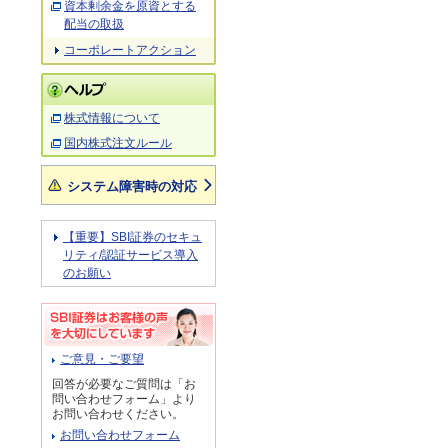
資本剰余金を原資とする
配当の取扱
コーポレートアクション
株式情報について
国内株式注文ルール
システム障害時の対応
【重要】SBI証券のセキュ
リティ/認証サービス導入
のお願い
ご意見・ご要望
回答が必要なご質問は「お
問い合わせフォーム」より
お問い合わせください。
お問い合わせフォーム