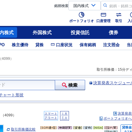
銘柄
検索
ポートフォリオ
口座管理
取引
入
内株式
外国株式
投資信託
債券
PO
株主優待
貸株
口座状況
保有銘柄
注文照会
当
4099）
取引所株価：15分デ
決算発表スケジュー
チャート形状
決算発表
スマート
ＩＲ
（4099）
アラート
ＴＶ
ポートフォリオへ
貸株金
取引所株価比較
0.1