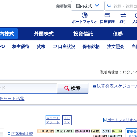
銘柄
検索
ポートフォリオ
口座管理
取引
入
内株式
外国株式
投資信託
債券
PO
株主優待
貸株
口座状況
保有銘柄
注文照会
当
取引所株価：15分デ
決算発表スケジュー
チャート形状
スマート
ＩＲ
ポートフォリオへ
アラート
ＴＶ
貸株金
PTS株価比較
0.1