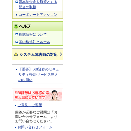
資本剰余金を原資とする
配当の取扱
コーポレートアクション
株式情報について
国内株式注文ルール
システム障害時の対応
【重要】SBI証券のセキュ
リティ/認証サービス導入
のお願い
ご意見・ご要望
回答が必要なご質問は「お
問い合わせフォーム」より
お問い合わせください。
お問い合わせフォーム