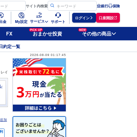
サイト
内検索
銀行
保険
ログイン
口座開設
サービス
出金
My設定
サポート
PICK UP
NEW
FX
おまかせ投資
その他の商品
日約定一覧
2026-08-09 01:17:45
ィレイ
ル
追加
利
％