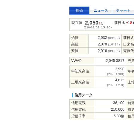
株価
ニュース
チャート
2,050
↑
現在値
前日比
+18
C
(26/08/07 15:30)
始値
2,032
前日終
(09:00)
高値
2,070
出来高
(10:14)
安値
2,016
売買代
(09:06)
VWAP
2,045.3817
売
2,990
年初来高値
年
(26/01/09)
4,815
上場来高値
上
(21/01/19)
信用データ
信用売残
36,100
前
信用買残
210,600
前
貸借倍率
5.83倍
信用