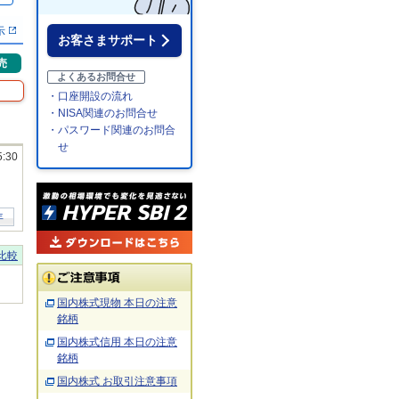
示
お客さまサポート
売
よくあるお問合せ
・口座開設の流れ
・NISA関連のお問合せ
・パスワード関連のお問合
せ
5:30
年
比較
国内株式現物 本日の注意
銘柄
国内株式信用 本日の注意
銘柄
国内株式 お取引注意事項