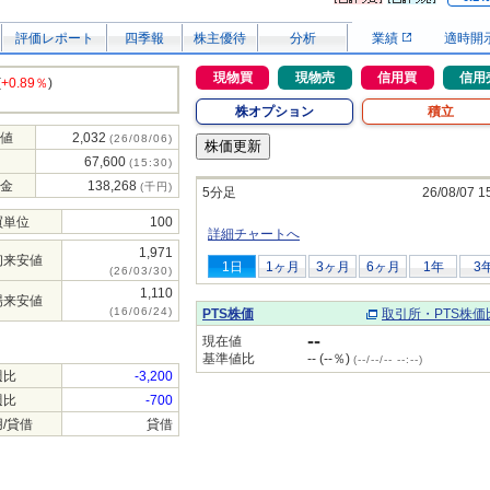
評価レポート
四季報
株主優待
分析
業績
適時開
現物買
現物売
信用買
信用
(
+0.89％
)
株オプション
積立
値
2,032
(26/08/06)
67,600
(15:30)
金
138,268
(千円)
5分足
26/08/07 1
買単位
100
詳細チャートへ
1,971
初来安値
1日
1ヶ月
3ヶ月
6ヶ月
1年
3
(26/03/30)
1,110
場来安値
(16/06/24)
PTS株価
取引所・PTS株価
--
現在値
基準値比
-- (--％)
(--/--/-- --:--)
週比
-3,200
週比
-700
/貸借
貸借