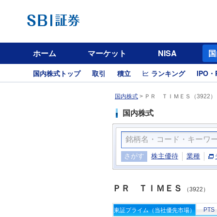
ホーム
マーケット
NISA
国
国内株式トップ
取引
積立
ランキング
IPO・
国内株式
>
ＰＲ ＴＩＭＥＳ（3922）
国内株式
さがす
株主優待
業種
ＰＲ ＴＩＭＥＳ
（3922）
PTS
東証プライム（当社優先市場）