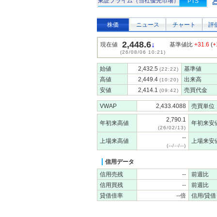
東証プライム（当社優先市場）
PTS
株価
ニュース
チャート
評
2,448.6
↓
現在値
基準値比
+31.6
(
+
(26/08/06 10:21)
始値
2,432.5
基準値
(22:22)
高値
2,449.4
出来高
(10:20)
安値
2,414.1
売買代金
(09:42)
VWAP
2,433.4088
売買単位
2,790.1
年初来高値
年初来安
(26/02/13)
--
上場来高値
上場来安
(--/--/--)
信用データ
信用売残
--
前週比
信用買残
--
前週比
貸借倍率
--倍
信用/貸借