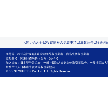
お問い合わせ
投資情報の免責事項
決算公告
金融商
商号等：株式会社SBI証券 金融商品取引業者、商品先物取引業者
登録番号：関東財務局長（金商）第44号
加入協会：日本証券業協会、一般社団法人金融先物取引業協会、一般社団法人
般社団法人日本暗号資産等取引業協会
© SBI SECURITIES Co., Ltd. ALL Rights Reserved.