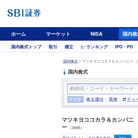
ホーム
マーケット
NISA
国内株
国内株式トップ
取引
積立
ランキング
IPO・PO
国内株式
>
マツキヨココカラ＆カンパニー（3
国内株式
さがす
株主優待
業種
チャ
マツキヨココカラ＆カンパニ
ー
（3088）