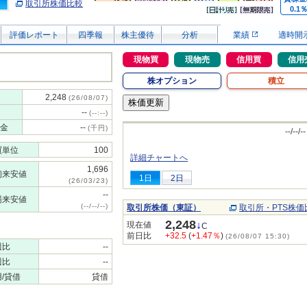
取引所株価比較
0.1
評価レポート
四季報
株主優待
分析
業績
適時開
現物買
現物売
信用買
信用
株オプション
積立
2,248
(26/08/07)
--
(--:--)
金
--
(千円)
--/--/--
買単位
100
詳細チャートへ
1,696
初来安値
1日
2日
(26/03/23)
--
場来安値
(--/--/--)
取引所株価（東証）
取引所・PTS株価
2,248
↓
現在値
C
前日比
+32.5
(
+1.47％
)
(26/08/07 15:30)
週比
--
週比
--
/貸借
貸借