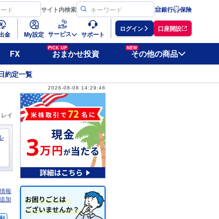
サイト
内検索
銀行
保険
ログイン
口座開設
サービス
出金
My設定
サポート
PICK UP
NEW
FX
おまかせ投資
その他の商品
日約定一覧
2026-08-08 14:29:46
ィレイ
ル
情報
追加
利