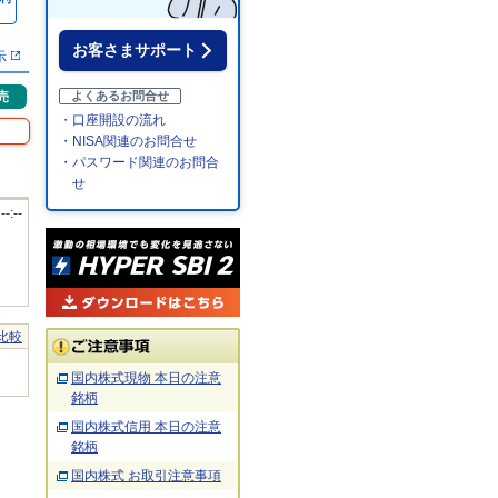
％
お客さまサポート
示
売
よくあるお問合せ
・口座開設の流れ
・NISA関連のお問合せ
・パスワード関連のお問合
せ
 --:--
比較
国内株式現物 本日の注意
銘柄
国内株式信用 本日の注意
銘柄
国内株式 お取引注意事項