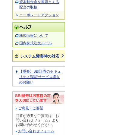
資本剰余金を原資とする
配当の取扱
コーポレートアクション
株式情報について
国内株式注文ルール
システム障害時の対応
【重要】SBI証券のセキュ
リティ/認証サービス導入
のお願い
ご意見・ご要望
回答が必要なご質問は「お
問い合わせフォーム」より
お問い合わせください。
お問い合わせフォーム