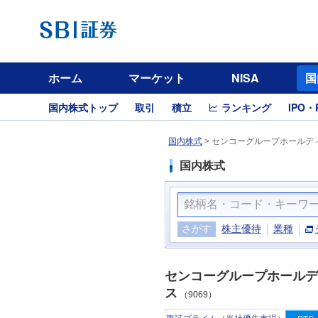
ホーム
マーケット
NISA
国
国内株式トップ
取引
積立
ランキング
IPO・
国内株式
>
センコーグループホールディ
国内株式
さがす
株主優待
業種
センコーグループホールデ
ス
（9069）