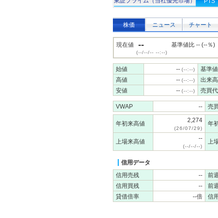
東証プライム（当社優先市場）
PTS
株価
ニュース
チャート
--
現在値
基準値比 -- (--％)
(--/--/-- --:--)
始値
--
基準値
(--:--)
高値
--
出来高
(--:--)
安値
--
売買代
(--:--)
VWAP
--
売
2,274
年初来高値
年
(26/07/29)
--
上場来高値
上
(--/--/--)
信用データ
信用売残
--
前
信用買残
--
前
貸借倍率
--倍
信用