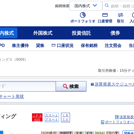
銘柄
検索
ポートフォリオ
口座管理
取引
入
内株式
外国株式
投資信託
債券
PO
株主優待
貸株
口座状況
保有銘柄
注文照会
当
ングス（9069）
取引所株価：15分デ
決算発表スケジュー
チャート形状
ィング
スマート
ＩＲ
ＪＰＸ
決算発表
400
アラート
ＴＶ
ポートフォリオへ
貸株金