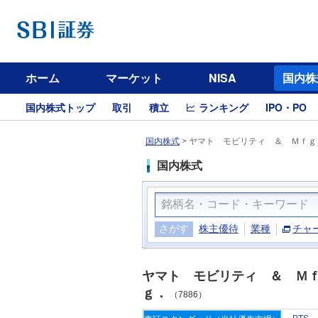
ホーム
マーケット
NISA
国内株
国内株式トップ
取引
積立
ランキング
IPO・PO
国内株式
>
ヤマト モビリティ ＆ Ｍｆｇ．
国内株式
さがす
株主優待
業種
チャ
ヤマト モビリティ ＆ Ｍ
ｇ．
（7886）