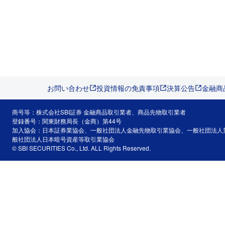
お問い合わせ
投資情報の免責事項
決算公告
金融商
商号等：株式会社SBI証券 金融商品取引業者、商品先物取引業者
登録番号：関東財務局長（金商）第44号
加入協会：日本証券業協会、一般社団法人金融先物取引業協会、一般社団法人
般社団法人日本暗号資産等取引業協会
© SBI SECURITIES Co., Ltd. ALL Rights Reserved.