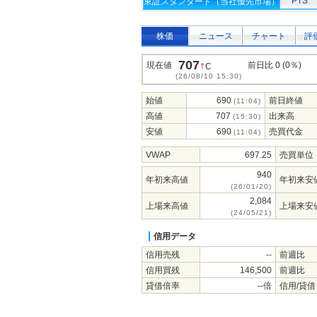
PTS
東証スタンダード（当社優先市場）
株価
ニュース
チャート
評
707
↑
現在値
前日比 0 (0％)
C
(26/08/10 15:30)
始値
690
前日終値
(11:04)
高値
707
出来高
(15:30)
安値
690
売買代金
(11:04)
VWAP
697.25
売買単位
940
年初来高値
年初来安
(26/01/20)
2,084
上場来高値
上場来安
(24/05/21)
信用データ
信用売残
--
前週比
信用買残
146,500
前週比
貸借倍率
--倍
信用/貸借