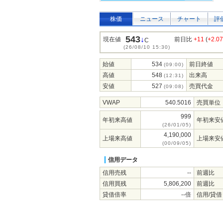
株価
ニュース
チャート
評
543
↓
現在値
前日比
+11
(
+2.0
C
(26/08/10 15:30)
始値
534
前日終値
(09:00)
高値
548
出来高
(12:31)
安値
527
売買代金
(09:08)
VWAP
540.5016
売買単位
999
年初来高値
年初来安
(26/01/05)
4,190,000
上場来高値
上場来安
(00/09/05)
信用データ
信用売残
--
前週比
信用買残
5,806,200
前週比
貸借倍率
--倍
信用/貸借