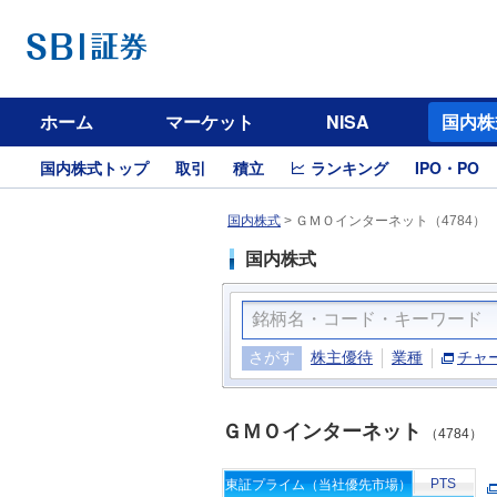
ホーム
マーケット
NISA
国内株
国内株式トップ
取引
積立
ランキング
IPO・PO
国内株式
>
ＧＭＯインターネット（4784）
国内株式
さがす
株主優待
業種
チャ
ＧＭＯインターネット
（4784）
PTS
東証プライム（当社優先市場）