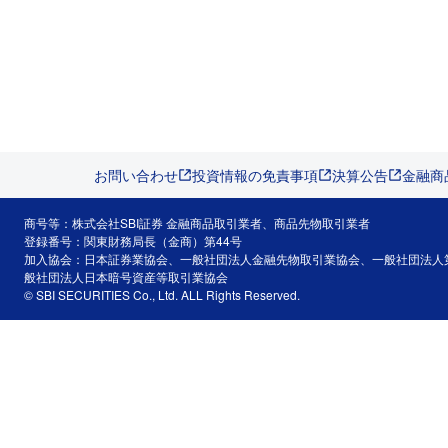
お問い合わせ
投資情報の免責事項
決算公告
金融商
商号等：株式会社SBI証券 金融商品取引業者、商品先物取引業者
登録番号：関東財務局長（金商）第44号
加入協会：日本証券業協会、一般社団法人金融先物取引業協会、一般社団法人
般社団法人日本暗号資産等取引業協会
© SBI SECURITIES Co., Ltd. ALL Rights Reserved.