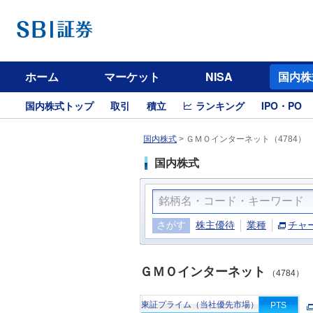
ホーム
マーケット
NISA
国内株
国内株式トップ
取引
積立
ランキング
IPO・PO
国内株式
>
ＧＭＯインターネット（4784）
国内株式
さがす
株主優待
業種
チャ
ＧＭＯインターネット
（4784）
東証プライム（当社優先市場）
PTS