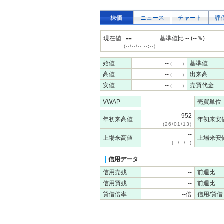
株価
ニュース
チャート
評
--
現在値
基準値比 -- (--％)
(--/--/-- --:--)
始値
--
基準値
(--:--)
高値
--
出来高
(--:--)
安値
--
売買代金
(--:--)
VWAP
--
売買単位
952
年初来高値
年初来安
(26/01/13)
--
上場来高値
上場来安
(--/--/--)
信用データ
信用売残
--
前週比
信用買残
--
前週比
貸借倍率
--倍
信用/貸借