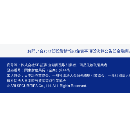
お問い合わせ
投資情報の免責事項
決算公告
金融商
商号等：株式会社SBI証券 金融商品取引業者、商品先物取引業者
登録番号：関東財務局長（金商）第44号
加入協会：日本証券業協会、一般社団法人金融先物取引業協会、一般社団法人
般社団法人日本暗号資産等取引業協会
© SBI SECURITIES Co., Ltd. ALL Rights Reserved.