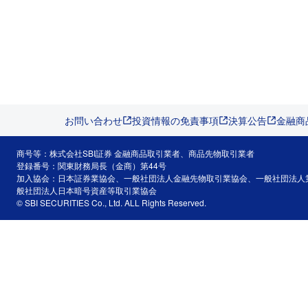
お問い合わせ
投資情報の免責事項
決算公告
金融商
商号等：株式会社SBI証券 金融商品取引業者、商品先物取引業者
登録番号：関東財務局長（金商）第44号
加入協会：日本証券業協会、一般社団法人金融先物取引業協会、一般社団法人
般社団法人日本暗号資産等取引業協会
© SBI SECURITIES Co., Ltd. ALL Rights Reserved.