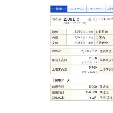
株価
ニュース
チャート
評
2,091
↓
現在値
前日比
+17
(
+0.8
C
(26/08/07 15:30)
始値
2,070
前日終値
(09:00)
高値
2,097
出来高
(14:38)
安値
2,064
売買代金
(10:40)
VWAP
2,080.7352
売買単位
2,516
年初来高値
年初来安
(26/02/12)
5,760
上場来高値
上場来安
(06/03/29)
信用データ
信用売残
5,000
前週比
信用買残
156,500
前週比
貸借倍率
31.3倍
信用/貸借