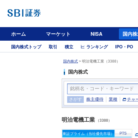
ホーム
マーケット
NISA
国内株
国内株式トップ
取引
積立
ランキング
IPO・PO
国内株式
>
明治電機工業（3388）
国内株式
さがす
株主優待
業種
チャ
明治電機工業
（3388）
PTS
東証プライム（当社優先市場）