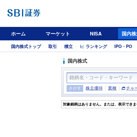
ホーム
マーケット
NISA
国内株
国内株式トップ
取引
積立
ランキング
IPO・PO
国内株式
さがす
株主優待
業種
チャ
対象銘柄はありません。または、表示できま