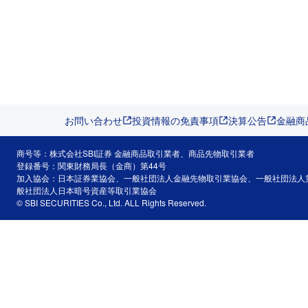
お問い合わせ
投資情報の免責事項
決算公告
金融商
商号等：株式会社SBI証券 金融商品取引業者、商品先物取引業者
登録番号：関東財務局長（金商）第44号
加入協会：日本証券業協会、一般社団法人金融先物取引業協会、一般社団法人
般社団法人日本暗号資産等取引業協会
© SBI SECURITIES Co., Ltd. ALL Rights Reserved.