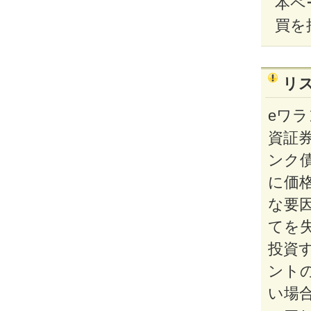
本ペ
買を
リ
eワ
資証券
ンク
に価
な要
てを
投資
ント
い場