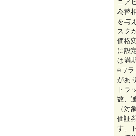
ニア
為替
を与
スク
価格
に設
は満
eワ
があ
トラ
数、
（対
価証
す。