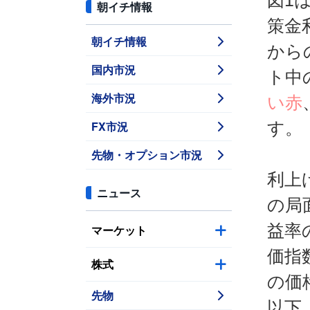
図1
朝イチ情報
策金
朝イチ情報
から
国内市況
ト中
海外市況
い赤
FX市況
す。
先物・オプション市況
利上
ニュース
の局
益率
マーケット
価指
株式
の価
先物
以下