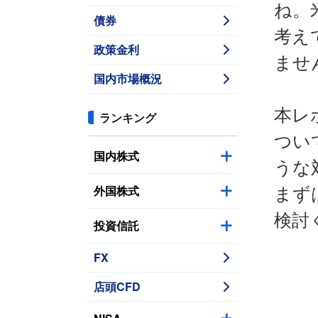
ね。
債券
考え
政策金利
ませ
国内市場概況
本レ
ランキング
つい
国内株式
うな
外国株式
まず
検討
投資信託
FX
店頭CFD