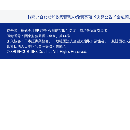
お問い合わせ
投資情報の免責事項
決算公告
金融商
商号等：株式会社SBI証券 金融商品取引業者、商品先物取引業者
登録番号：関東財務局長（金商）第44号
加入協会：日本証券業協会、一般社団法人金融先物取引業協会、一般社団法人
般社団法人日本暗号資産等取引業協会
© SBI SECURITIES Co., Ltd. ALL Rights Reserved.