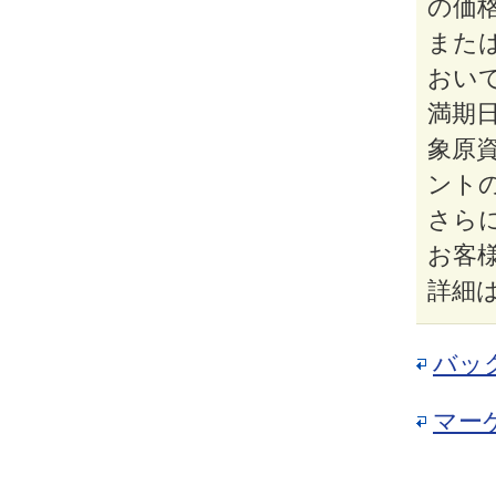
の価
また
おい
満期
象原
ント
さら
お客
詳細
バッ
マー