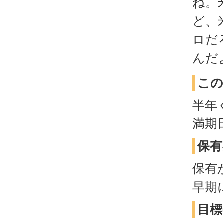
ね。
ど、
ロだ
んだ
この
半年
満期
保有
保有
早期
目標