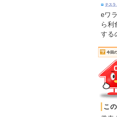
テスラ
eワ
ら利
する
今回
この