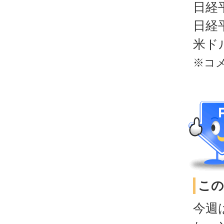
日経
日経
米ド
※コ
この
今週