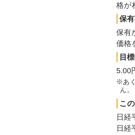
格が
保有
保有
価格
目標
5.
※あ
ん。
この
日経
日経