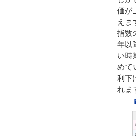
価が
えま
指数
年以
い時
めて
利下
れま