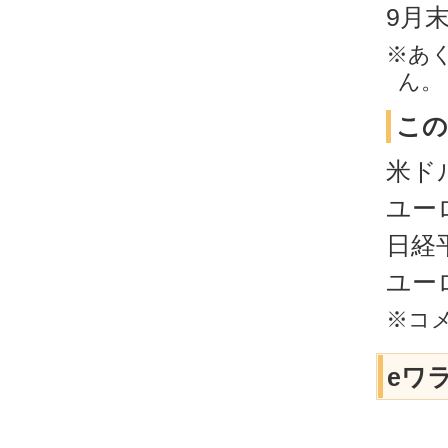
9月
※あ
ん。
この
米ドル
ユーロ
日経平
ユーロ
※コ
eワ