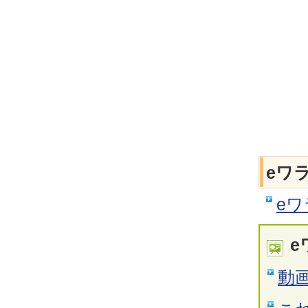
eワ
e
e
動