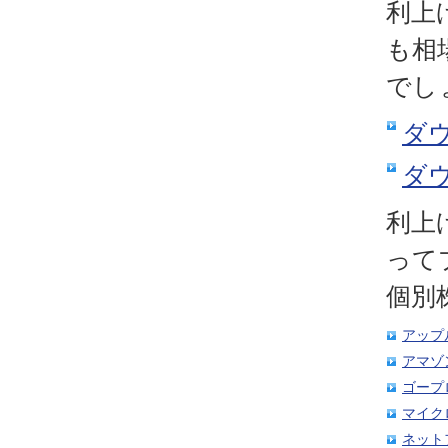
利上
も相
でし
ダウ
ダウ
利上
って
個別
アップ
アマゾ
ゴープ
マイク
ネット