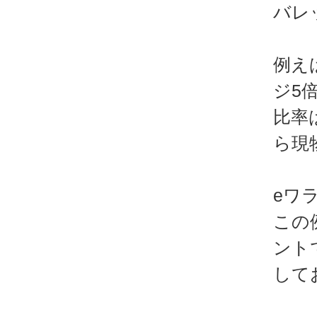
バレ
例え
ジ5
比率
ら現
eワ
この
ント
して