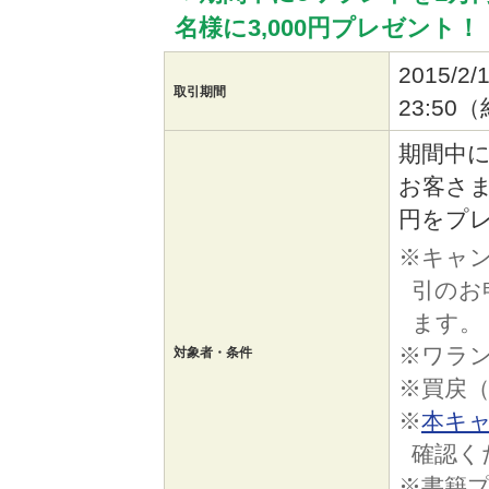
名様に3,000円プレゼント！
2015/2
取引期間
23:5
期間中
お客さま
円をプ
※キャ
引のお
ます。
※ワラ
対象者・条件
※買戻
※
本キ
確認く
※書籍