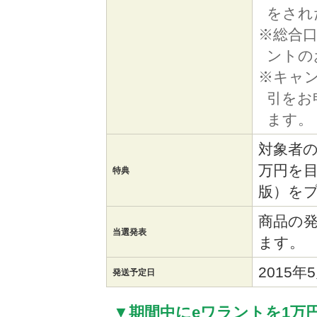
をされ
※総合
ントの
※キャ
引をお
ます。
対象者の
万円を目
特典
版）を
商品の
当選発表
ます。
2015
発送予定日
▼期間中にeワラントを1万