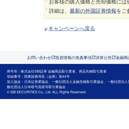
お客様の購入価格と売却価格には
詳細は、
最新の外国証券情報
をご
キャンペーンへ戻る
お問い合わせ
投資情報の免責事項
決算公告
金融商
商号等：株式会社SBI証券 金融商品取引業者、商品先物取引業者
登録番号：関東財務局長（金商）第44号
加入協会：日本証券業協会、一般社団法人金融先物取引業協会、一般社団法人
般社団法人日本暗号資産等取引業協会
© SBI SECURITIES Co., Ltd. ALL Rights Reserved.