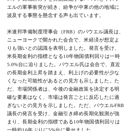
エルの軍事衝突が続き、紛争が中東の他の地域に
波及する事態を懸念する声も出ています。
米連邦準備制度理事会（FRB）のパウエル議長は、
ニューヨークで開かれた会合で、米経済が想定よ
りも強いとの認識を表明しました。発言を受け、
米長期金利の指標となる10年物国債利回りは一時
5.0%台に迫りました。パウエル氏は会合で、直近
の長期金利上昇を踏まえ、利上げの必要性が少な
くなった可能性があるとの見方も示しました。た
だ、市場関係者は、今後の金融政策を決定する明
確な要素はなく、市場は発言ごとに反応したに過
ぎないとの見方を示しました。ただ、パウエルFRB
議長の発言を受け、金融引き締め長期化観測が強
まり、長期金利の指標である10年物国債利回りは
一時約16年ぶりに5%台に乗せました。