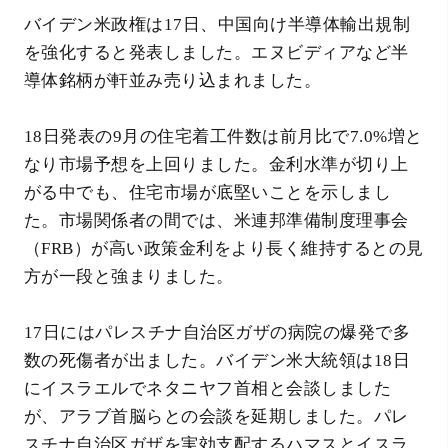
バイデン米政権は17日、中国向け半導体輸出規制
を強化すると発表しました。エヌビディアなど半
導体銘柄が軒並み売り込まれました。
18日発表の9月の住宅着工件数は前月比で7.0%増と
なり市場予想を上回りました。金利水準が切り上
がる中でも、住宅市場が底堅いことを示しまし
た。市場関係者の間では、米連邦準備制度理事会
（FRB）が高い政策金利をより長く維持するとの見
方が一段と強まりました。
17日にはパレスチナ自治区ガザの病院の爆発で多
数の死傷者が出ました。バイデン米大統領は18日
にイスラエルでネタニヤフ首相と会談しました
が、アラブ首脳らとの会談を延期しました。パレ
スチナ自治区ガザを実効支配するハマスとイスラ