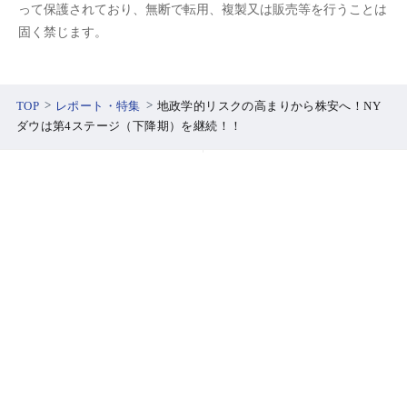
って保護されており、無断で転用、複製又は販売等を行うことは
固く禁じます。
TOP
レポート・特集
地政学的リスクの高まりから株安へ！NY
ダウは第4ステージ（下降期）を継続！！
口座開設
ログイン
SBI証券について
安心への取り組み
PCサイトはこちら
よくあるご質問
お客さまサポート
リスク情報等
ご注意事項