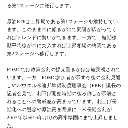
る第1ステージに逆行します。
原油ETFは上昇期である第1ステージを維持してい
ます。このまま帯に傾きが出て間隔が広がってく
ればトレンドに勢いができます。一方で、短期移
動平均線が帯に突入すれば上昇相場の終焉である
第2ステージへ移行します。
FOMCでは政策金利の据え置きがほぼ確実視されて
います。一方、FOMC参加者が示す今後の金利見通
しやパウエル米連邦準備制度理事会（FRB）議長の
記者会見で、利下げ開始時期の後ろ倒しが示唆さ
れることへの警戒感が高まっています。利上げ長
期化への懸念や原油高を背景に、米長期金利が
2007年以来16年ぶりの高水準圏にまで上昇しまし
た。