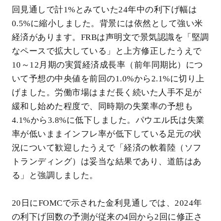
回見通しで計1%とみていた24年中の利下げ幅は
0.5%に縮小しました。背景には依然として強い米
経済があります。FRBは声明文で景気認識を「堅調
なペースで拡大している」と上方修正したうえで
10～12月期の実質経済成長率（前年同期比）につ
いて予想の中央値を前回の1.0%から2.1%に切り上
げました。労働市場はまだ長く続いた人手不足が
緩和し始めた程度で、同時期の失業率の予想も
4.1%から3.8%に低下しました。パウエル氏は失業
率が低いままインフレ率が低下している足元の状
況について歓迎したうえで「経済の軟着陸（ソフ
トランディング）は妥当な結果であり、道筋はあ
る」と強調しました。
20日にFOMCで示された金利見通しでは、2024年
の利下げ回数の予測が従来の4回から2回に修正さ