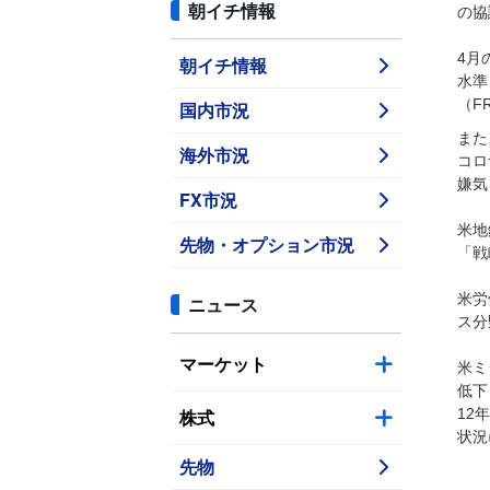
朝イチ情報
の協
4月
朝イチ情報
水準
（F
国内市況
また
海外市況
コロ
嫌気
FX市況
米地
先物・オプション市況
「戦
米労
ニュース
ス分
マーケット
米ミ
低下
株式
12
状況
先物