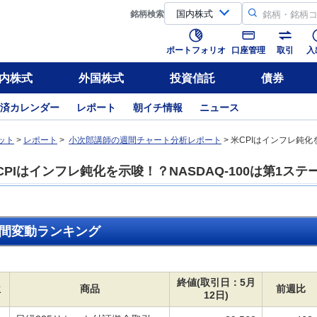
銘柄
検索
ポートフォリオ
口座管理
取引
入
内株式
外国株式
投資信託
債券
済カレンダー
レポート
朝イチ情報
ニュース
ット
>
レポート
>
小次郎講師の週間チャート分析レポート
> 米CPIはインフレ鈍化
CPIはインフレ鈍化を示唆！？NASDAQ-100は第1ス
間変動ランキング
終値(取引日：5月
位
商品
前週比
12日)