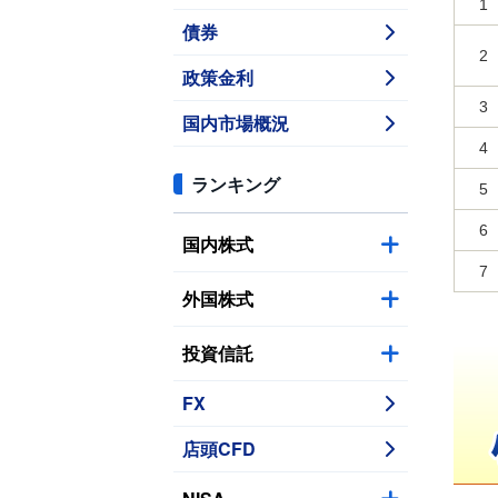
1
債券
2
政策金利
3
国内市場概況
4
ランキング
5
6
国内株式
7
外国株式
投資信託
FX
店頭CFD