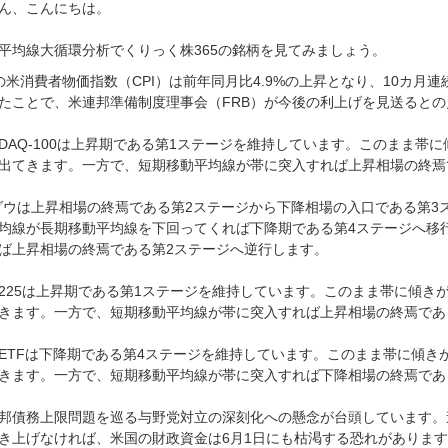
ん、こんにちは。
平均線大循環分析でくりっく株365の銘柄を見てみましょう。
の米消費者物価指数（CPI）は前年同月比4.9%の上昇となり、10カ
たことで、米連邦準備制度理事会（FRB）が今後の利上げを見送ると
SDAQ-100は上昇期である第1ステージを維持しています。このまま
出てきます。一方で、短期移動平均線が帯に突入すれば上昇相場の終焉
ダウは上昇相場の終焉である第2ステージから下降相場の入口である第3
均線が長期移動平均線を下回ってくれば下降期である第4ステージへ移
ば上昇相場の終焉である第2ステージへ逆行します。
225は上昇期である第1ステージを維持しています。このまま帯に傾き
きます。一方で、短期移動平均線が帯に突入すれば上昇相場の終焉であ
ETFは下降期である第4ステージを維持しています。このまま帯に傾き
きます。一方で、短期移動平均線が帯に突入すれば下降相場の終焉であ
邦債務上限問題を巡る与野党対立の深刻化への懸念が台頭しています。
き上げなければ、米国の財政資金は6月1日にも枯渇する恐れがありま