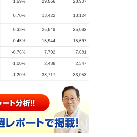
1.59%
29,566
28,907
0.70%
13,422
13,124
0.33%
25,549
25,082
-0.45%
15,944
15,697
-0.76%
7,792
7,681
-1.00%
2,488
2,347
-1.20%
33,717
33,053