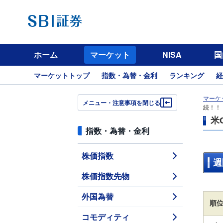
ホーム
マーケット
NISA
国
マーケットトップ
指数・為替・金利
ランキング
経
マーケ
メニュー・注意事項を閉じる
続！！
米
指数・為替・金利
株価指数
週
株価指数先物
外国為替
順
コモディティ