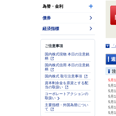
為替・金利
債券
経済指標
ご注意事項
「
国内株式現物 本日の注意銘
柄
週
国内株式信用 本日の注意銘
柄
注
国内株式 取引注意事項
5月
資本剰余金を原資とする配
5月
当の取扱い
5月
コーポレートアクションの
5月
取扱い
5月
主要指標・外国為替につい
5月
て
5月