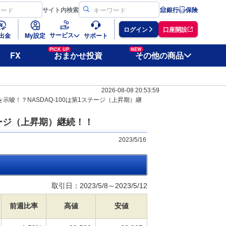
サイト
内検索
銀行
保険
ログイン
口座開設
サービス
出金
My設定
サポート
PICK UP
NEW
FX
おまかせ投資
その他の商品
2026-08-08 20:53:59
を示唆！？NASDAQ-100は第1ステージ（上昇期）継
テージ（上昇期）継続！！
2023/5/16
取引日：2023/5/8～2023/5/12
前週比率
高値
安値