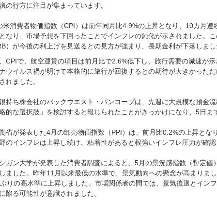
議の行方に注目が集まっています。
の米消費者物価指数（CPI）は前年同月比4.9%の上昇となり、10カ月連
となり、市場予想を下回ったことでインフレの鈍化が示されました。こ
RB）が今後の利上げを見送るとの見方が強まり、長期金利が下落しまし
、CPIで、航空運賃の項目は前月比で2.6%低下し、旅行需要の減速が
ナウイルス禍が明けて本格的に旅行が回復するとの期待が大きかっただ
されました。
銀持ち株会社のパックウエスト・バンコープは、先週に大規模な預金流
略的な選択肢」を検討すると報じられたことがきっかけになり、5日ま
働省が発表した4月の卸売物価指数（PPI）は、前月比0.2%の上昇と
野のインフレは上昇し続け、粘着性があると根強いインフレ圧力が確認
シガン大学が発表した消費者調査によると、5月の景況感指数（暫定値）は
しました。昨年11月以来最低の水準で、景気動向への懸念が高まりました
年ぶりの高水準に上昇しました。市場関係者の間では、景気後退とイン
に陥る可能性が意識されました。