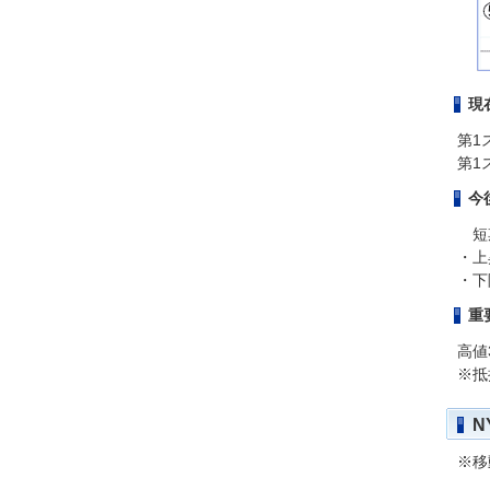
現
第1
第1
今
短期
・上
・下
重
高値3
※抵
N
※移