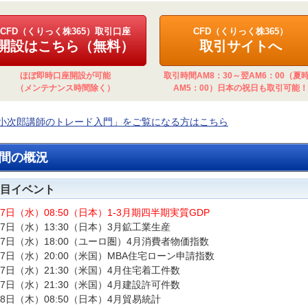
CFD（くりっく株365）取引口座
CFD（くりっく株365）
開設はこちら（無料）
取引サイトへ
ほぼ即時口座開設が可能
取引時間AM8：30～翌AM6：00（夏
（メンテナンス時間除く）
AM5：00）日本の祝日も取引可能！
小次郎講師のトレード入門」をご覧になる方はこちら
間の概況
目イベント
17日（水）08:50（日本）1-3月期四半期実質GDP
17日（水）13:30（日本）3月鉱工業生産
17日（水）18:00（ユーロ圏）4月消費者物価指数
17日（水）20:00（米国）MBA住宅ローン申請指数
17日（水）21:30（米国）4月住宅着工件数
17日（水）21:30（米国）4月建設許可件数
18日（木）08:50（日本）4月貿易統計