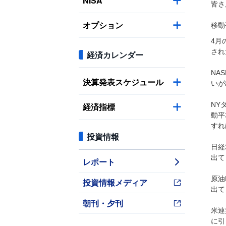
NISA
皆さ
オプション
移動
4月
され
経済カレンダー
NA
決算発表スケジュール
いが
NY
経済指標
動平
すれ
投資情報
日経
出て
レポート
原油
投資情報メディア
出て
朝刊・夕刊
米連
に引