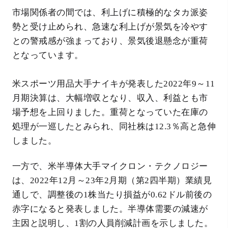
市場関係者の間では、利上げに積極的なタカ派姿
勢と受け止められ、急速な利上げが景気を冷やす
との警戒感が強まっており、景気後退懸念が重荷
となっています。
米スポーツ用品大手ナイキが発表した2022年9～11
月期決算は、大幅増収となり、収入、利益とも市
場予想を上回りました。重荷となっていた在庫の
処理が一巡したとみられ、同社株は12.3％高と急伸
しました。
一方で、米半導体大手マイクロン・テクノロジー
は、2022年12月～23年2月期（第2四半期）業績見
通しで、調整後の1株当たり損益が0.62ドル前後の
赤字になると発表しました。半導体需要の減速が
主因と説明し、1割の人員削減計画を示しました。