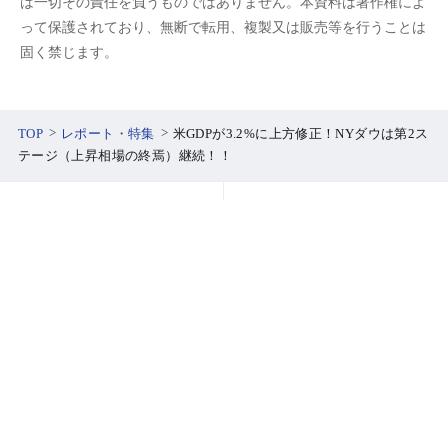
は一切その責任を負うものではありません。本資料は著作権によ
って保護されており、無断で転用、複製又は販売等を行うことは
固く禁じます。
TOP
レポート・特集
米GDPが3.2%に上方修正！NYダウは第2ス
テージ（上昇相場の終焉）継続！！
口座開設
ログイン
SBI証券について
安心への取り組み
PCサイトはこちら
よくあるご質問
お客さまサポート