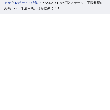
TOP
レポート・特集
NASDAQ-100が第5ステージ（下降相場の
終焉）へ！米雇用統計は好結果に！！
口座開設
ログイン
SBI証券について
安心への取り組み
PCサイトはこちら
よくあるご質問
お客さまサポート
リスク情報等
ご注意事項
商号等：株式会社SBI証券 金融商品取引業者
関東財務局長（金商）第44号、商品先物取引業者
加入協会：日本証券業協会、一般社団法人金融先物取引業協会、
一般社団法人第二種金融商品取引業協会、一般社団法人日本STO協会、日本商品先物