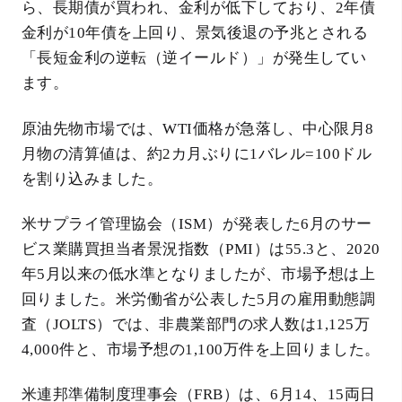
ら、長期債が買われ、金利が低下しており、2年債
金利が10年債を上回り、景気後退の予兆とされる
「長短金利の逆転（逆イールド）」が発生してい
ます。
原油先物市場では、WTI価格が急落し、中心限月8
月物の清算値は、約2カ月ぶりに1バレル=100ドル
を割り込みました。
米サプライ管理協会（ISM）が発表した6月のサー
ビス業購買担当者景況指数（PMI）は55.3と、2020
年5月以来の低水準となりましたが、市場予想は上
回りました。米労働省が公表した5月の雇用動態調
査（JOLTS）では、非農業部門の求人数は1,125万
4,000件と、市場予想の1,100万件を上回りました。
米連邦準備制度理事会（FRB）は、6月14、15両日