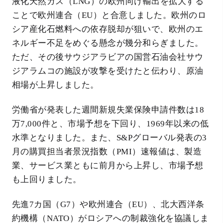
液化天然ガス（LNG）の欧州向け輸出を拡大する
ことで欧州連合（EU）と合意しました。欧州のロ
シア産化石燃料への依存脱却が狙いで、欧州のエ
ネルギー不足をめぐる懸念が幾分和らぎました。
ただ、その後サウジアラビアの国営石油会社サウ
ジアラムコの施設が攻撃を受けたと伝わり、原油
相場が上昇しました。
労働省が発表した週間新規失業保険申請件数は18
万7,000件と、市場予想を下回り、1969年以来の低
水準となりました。また、S&Pグローバル発表の3
月の購買担当者景況指数（PMI）速報値は、製造
業、サービス業ともに前月から上昇し、市場予想
も上回りました。
先進7カ国（G7）や欧州連合（EU）、北大西洋条
約機構（NATO）がロシアへの制裁強化を協議しま