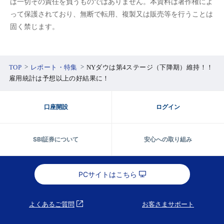
は一切その責任を負うものではありません。本資料は著作権によ
って保護されており、無断で転用、複製又は販売等を行うことは
固く禁じます。
TOP
レポート・特集
NYダウは第4ステージ（下降期）維持！！
雇用統計は予想以上の好結果に！
口座開設
ログイン
SBI証券について
安心への取り組み
PCサイトはこちら
よくあるご質問
お客さまサポート