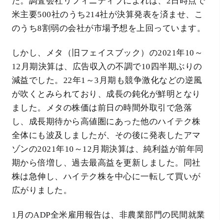
た。調査会社リフィニティブによれば、2日時点で
米主要500社のうち214社が決算発表を済ませ、こ
のうち8割弱の会社が市場予想を上回っています。
しかし、メタ（旧フェイスブック）の2021年10～
12月期決算は、広告収入の不調で10四半期ぶりの
減益でした。22年1～3月期も競争激化などの逆風
が吹くとみられており、成長の鈍化が鮮明となり
ました。メタの株価は前日の時間外取引で急落
し、成長期待から高値圏にあった他のハイテク株
全体にも波及しましたが、その後に発表したアマ
ゾンの2021年10～12月期決算は、純利益が前年同
期から倍増し、過去最高益を更新しました。同社
株は急伸し、ハイテク株を中心に一転して買いが
広がりました。
1月のADP全米雇用報告は、非農業部門の民間就業