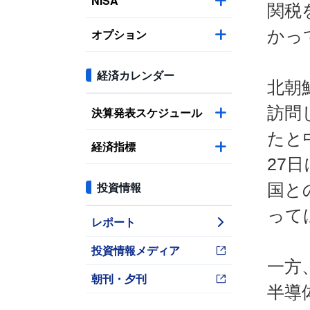
NISA
関税
オプション
かっ
経済カレンダー
北朝
訪問
決算発表スケジュール
たと
経済指標
27
投資情報
国と
って
レポート
投資情報メディア
一方
朝刊・夕刊
半導