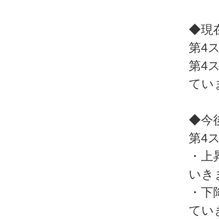
◆現
第4
第4
てい
◆今
第4
・上
いき
・下
てい