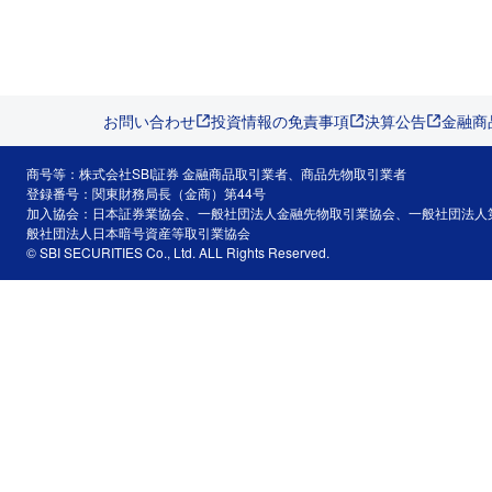
お問い合わせ
投資情報の免責事項
決算公告
金融商
商号等：株式会社SBI証券 金融商品取引業者、商品先物取引業者
登録番号：関東財務局長（金商）第44号
加入協会：日本証券業協会、一般社団法人金融先物取引業協会、一般社団法人
般社団法人日本暗号資産等取引業協会
© SBI SECURITIES Co., Ltd. ALL Rights Reserved.