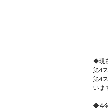
◆現
第4
第4
いま
◆今