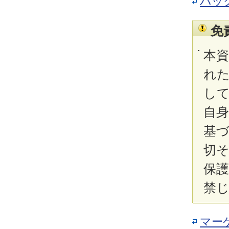
バッ
免
本
れ
し
自
基
切
保
禁
マー