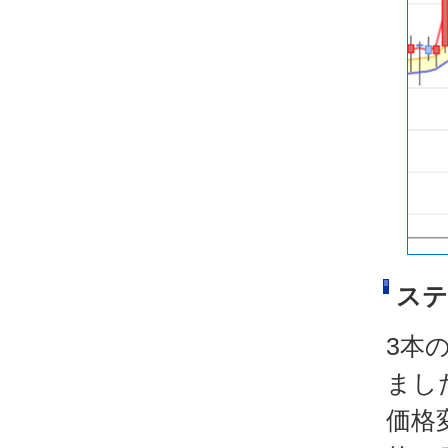
ステ
3本
まし
価格