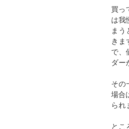
買っ
は我
まう
きま
で、
ダー
その
場合
られ
とこ