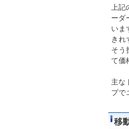
上記
ーダ
いま
きれ
そう
て価
主な
プで
移