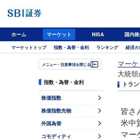
ホーム
マーケット
NISA
国内株
マーケットトップ
指数・為替・金利
ランキング
経済カ
マーケ
メニュー・注意事項を閉じる
大統領
指数・為替・金利
トラン
株価指数
株価指数先物
皆さ
米中
外国為替
マー
コモディティ