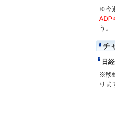
※今
AD
う。
チ
日経
※移
りま