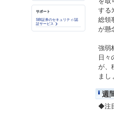
を取
する
サポート
総領
SBI証券のセキュリティ/認
証サービス
が懸
強弱
日々
が、
まし
週
◆注