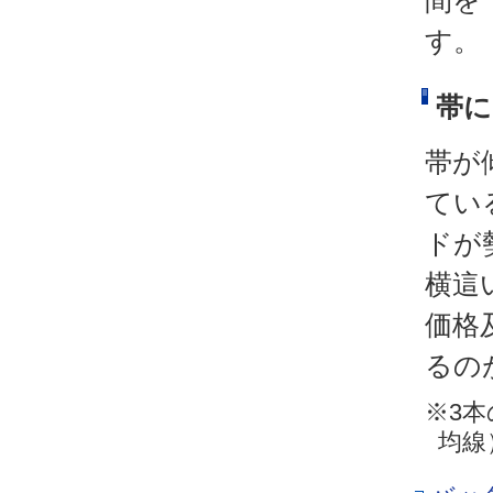
間を
す。
帯に
帯が
てい
ドが
横這
価格
るの
※3本
均線