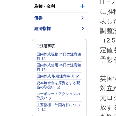
IT
為替・金利
に推
債券
表し
経済指標
調整
（2
ご注意事項
定値
国内株式現物 本日の注意銘
柄
予想
国内株式信用 本日の注意銘
柄
国内株式 取引注意事項
英国
資本剰余金を原資とする配
当の取扱い
対立
コーポレートアクションの
元ロ
取扱い
主要指標・外国為替につい
放す
て