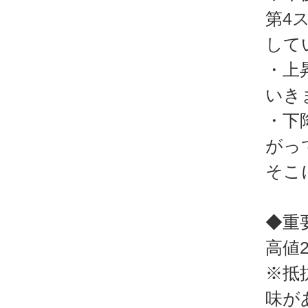
第4
して
・上
いき
・下
がっ
そこ
◆重
高値2
※抵
味が