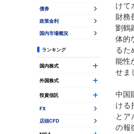
けて
債券
財務
政策金利
劉鶴
国内市場概況
体的
るた
ランキング
能性
国内株式
せま
外国株式
中国
投資信託
ける
FX
とア
店頭CFD
の報