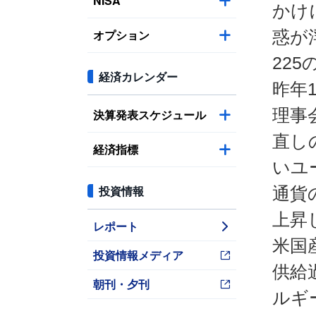
NISA
かけ
オプション
惑が
22
経済カレンダー
昨年
理事
決算発表スケジュール
直し
経済指標
いユ
投資情報
通貨
上昇
レポート
米国
投資情報メディア
供給
朝刊・夕刊
ルギ