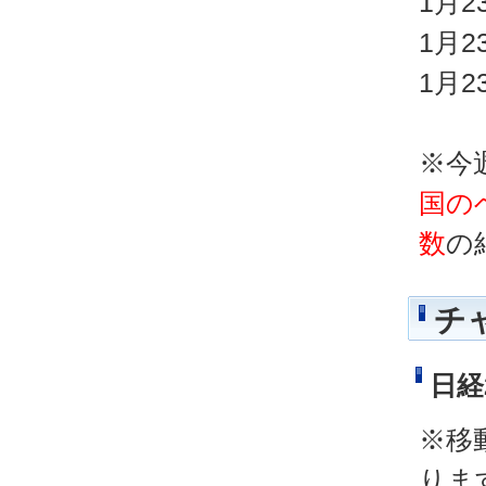
1月
1月
1月
※今
国の
数
の
チ
日経
※移
りま