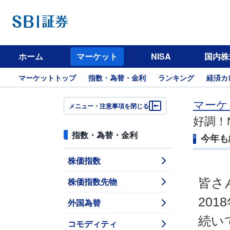
ホーム
マーケット
NISA
国内株
マーケットトップ
指数・為替・金利
ランキング
経済カ
マーケ
メニュー・注意事項を閉じる
好調！
指数・為替・金利
今年も
株価指数
株価指数先物
皆さ
20
外国為替
続い
コモディティ