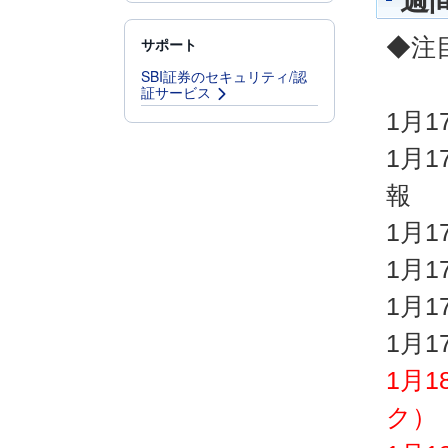
週
◆注
サポート
SBI証券のセキュリティ/認
証サービス
1月
1月1
報
1月
1月
1月
1月
1月
ク）