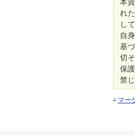
本
れ
し
自
基
切
保
禁
マー