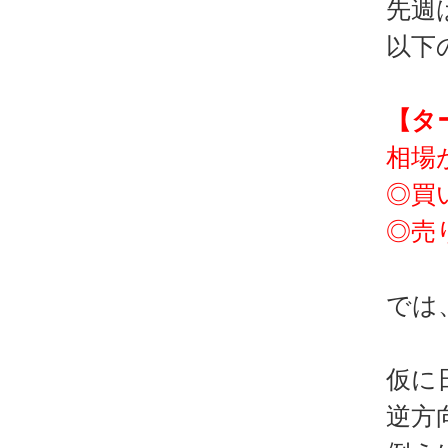
先週
以下
【タ
相場
◎買
◎売
では
仮に
逆方