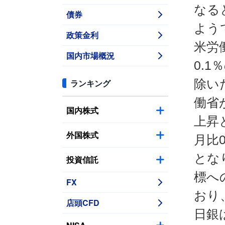
なる
債券
よう
政策金利
米労
国内市場概況
0.
除い
ランキング
働省
国内株式
上昇
外国株式
月比
とな
投資信託
標へ
FX
おり
店頭CFD
日銀