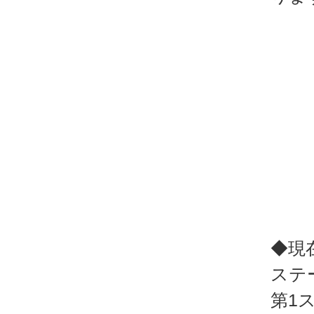
◆現
ステ
第1