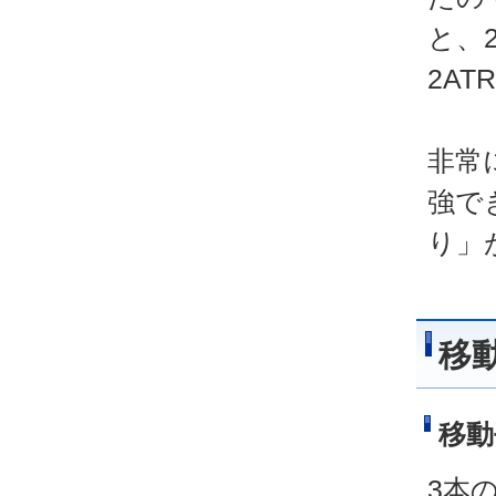
と、
2A
非常
強で
り」
移
移動
3本