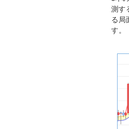
測す
る局
す。