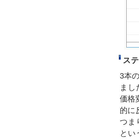
ステ
3本
まし
価格
的に
つま
とい