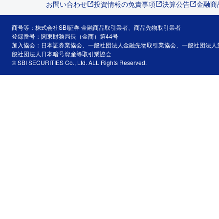
お問い合わせ
投資情報の免責事項
決算公告
金融商
商号等：株式会社SBI証券 金融商品取引業者、商品先物取引業者
登録番号：関東財務局長（金商）第44号
加入協会：日本証券業協会、一般社団法人金融先物取引業協会、一般社団法人
般社団法人日本暗号資産等取引業協会
© SBI SECURITIES Co., Ltd. ALL Rights Reserved.