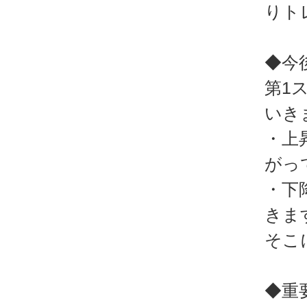
りト
◆今
第1
いき
・上
がっ
・下
きま
そこ
◆重