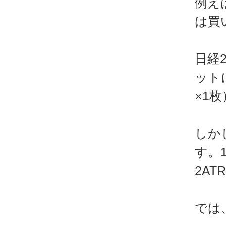
例え
は買
日経
ット
×1
しか
す。
2A
では