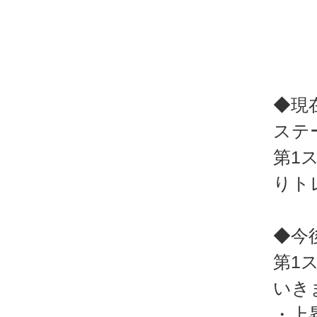
◆現
ステ
第1
りト
◆今
第1
いき
・上