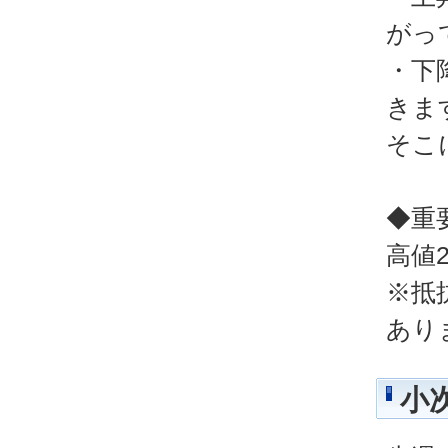
がっ
・下
きま
そこ
◆重
高値2
※抵
あり
小