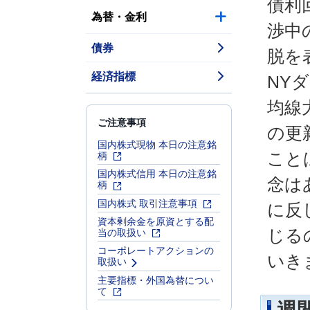
債利
為替・金利
渉中
債券
脱を
経済指標
NY
均線
ご注意事項
の更
国内株式現物 本日の注意銘
柄
こと
国内株式信用 本日の注意銘
念は
柄
国内株式 取引注意事項
に反
資本剰余金を原資とする配
当の取扱い
じる
コーポレートアクションの
いき
取扱い
主要指標・外国為替につい
て