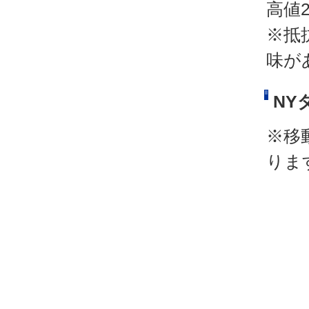
高値2
※抵
味が
NY
※移
りま