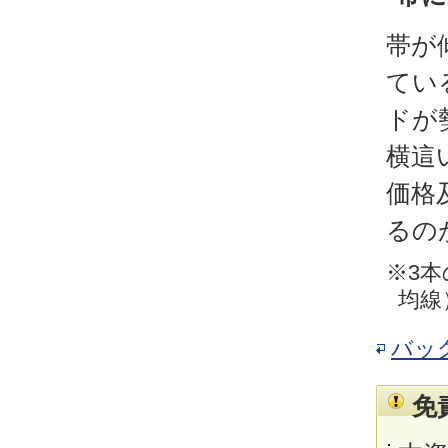
帯が
てい
ドが
横這
価格
るの
※3本
均線
バッ
免