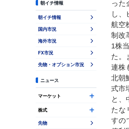
った
朝イチ情報
し、
朝イチ情報
航空
国内市況
制改
海外市況
1株
FX市況
た。
先物・オプション市況
連株
北朝
ニュース
式市
マーケット
と、
たな
株式
すの
先物