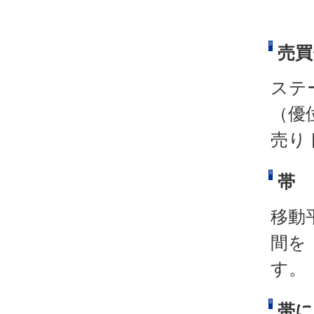
売買
ステ
（優
売り
帯
移動
間を
す。
帯に