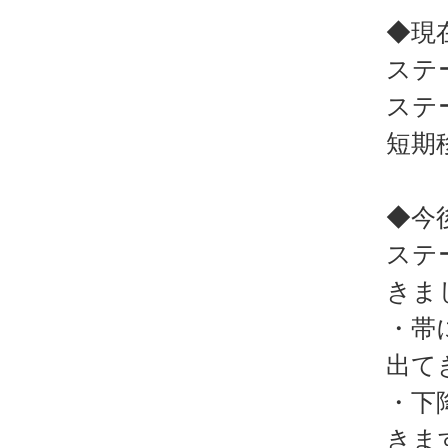
◆現
ステ
ステ
短期
◆今
ステ
きま
・帯
出て
・下
きま