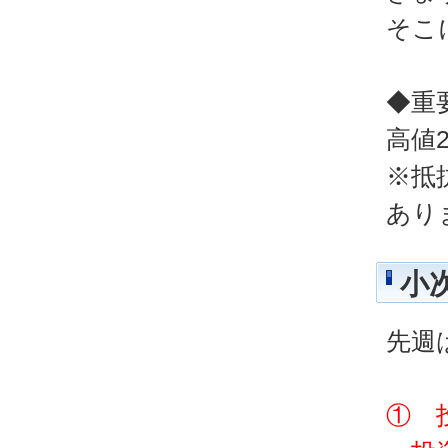
そこ
◆重
高値2
※抵
あり
小
先週
① 