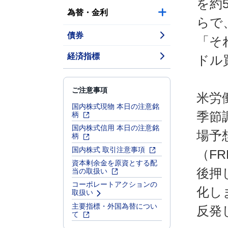
を約
為替・金利
らで
債券
「そ
経済指標
ドル
ご注意事項
米労
国内株式現物 本日の注意銘
柄
季節
国内株式信用 本日の注意銘
場予
柄
国内株式 取引注意事項
（F
資本剰余金を原資とする配
当の取扱い
後押
コーポレートアクションの
化し
取扱い
主要指標・外国為替につい
反発
て