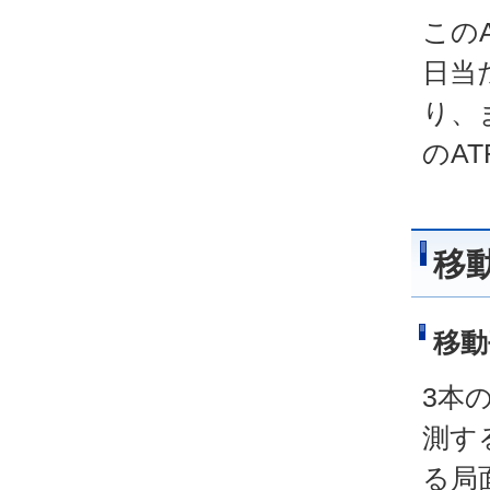
この
日当
り、
のA
移
移動
3本
測す
る局