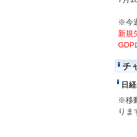
※今
新規
GDP
チ
日経
※移
りま