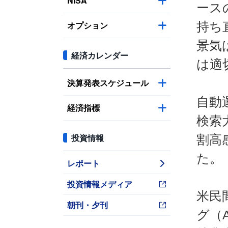
NISA
ース
オプション
持ち
景気
経済カレンダー
は適
決算発表スケジュール
自動
経済指標
検索
投資情報
割高
た。
レポート
投資情報メディア
米民
朝刊・夕刊
グ（