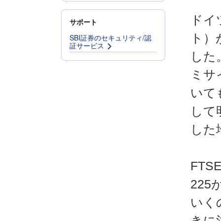
ドイ
サポート
ト）
SBI証券のセキュリティ/認
証サービス
した
ミサ
いて
して
した
FT
22
いく
きに