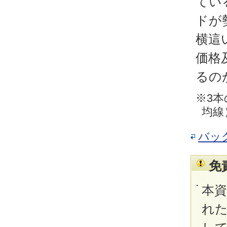
てい
ドが
横這
価格
るの
※3本
均線
バッ
免
本
れ