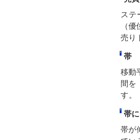
ステ
（優
売り
帯
移動
間を
す。
帯に
帯が