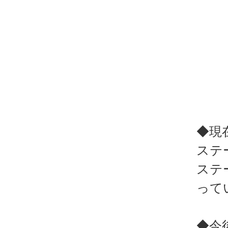
◆現
ステ
ステ
って
◆今