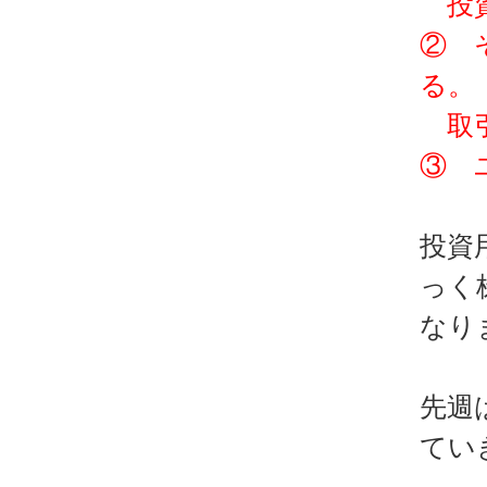
投資
② 
る。
取引
③ 
投資
っく
なり
先週
てい