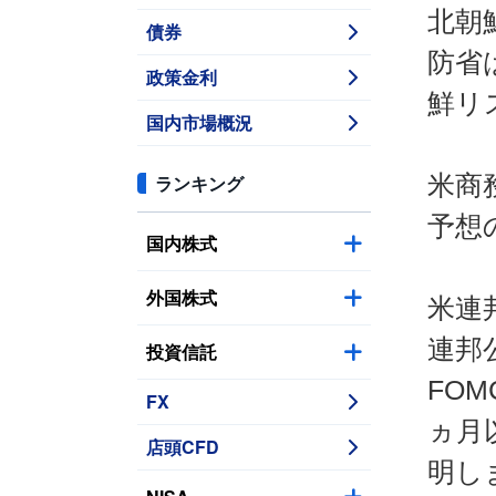
北朝
債券
防省
政策金利
鮮リ
国内市場概況
米商
ランキング
予想
国内株式
外国株式
米連
連邦
投資信託
FO
FX
ヵ月
店頭CFD
明し