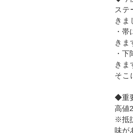
ステ
きま
・帯
きま
・下
きま
そこ
◆重
高値2
※抵
味が