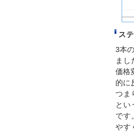
ステ
3本
まし
価格
的に
つま
とい
です
やす