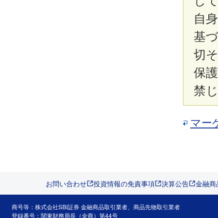
し
自
基
切
保
禁
マー
お問い合わせ
投資情報の免責事項
決算公告
金融商
商号等：株式会社SBI証券 金融商品取引業者、商品先物取引業者
登録番号：関東財務局長（金商）第44号