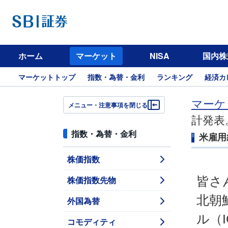
ホーム
マーケット
NISA
国内株
マーケットトップ
指数・為替・金利
ランキング
経済カ
マーケ
メニュー・注意事項を閉じる
計発表
指数・為替・金利
米雇用
株価指数
株価指数先物
皆さ
北朝
外国為替
ル（
コモディティ