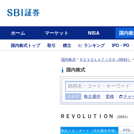
ホーム
マーケット
NISA
国内株
国内株式トップ
取引
積立
ランキング
IPO・PO
国内株式
>
ＲＥＶＯＬＵＴＩＯＮ（8894）
国内株式
さがす
株主優待
業種
チャ
ＲＥＶＯＬＵＴＩＯＮ
（8894）
PTS
東証スタンダード（当社優先市場）