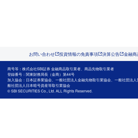
お問い合わせ
投資情報の免責事項
決算公告
金融商
商号等：株式会社SBI証券 金融商品取引業者、商品先物取引業者
登録番号：関東財務局長（金商）第44号
加入協会：日本証券業協会、一般社団法人金融先物取引業協会、一般社団法人
般社団法人日本暗号資産等取引業協会
© SBI SECURITIES Co., Ltd. ALL Rights Reserved.