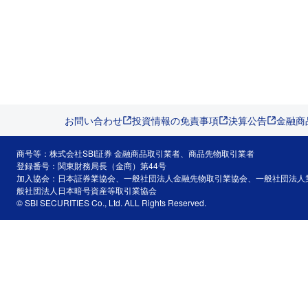
お問い合わせ
投資情報の免責事項
決算公告
金融商
商号等：株式会社SBI証券 金融商品取引業者、商品先物取引業者
登録番号：関東財務局長（金商）第44号
加入協会：日本証券業協会、一般社団法人金融先物取引業協会、一般社団法人
般社団法人日本暗号資産等取引業協会
© SBI SECURITIES Co., Ltd. ALL Rights Reserved.