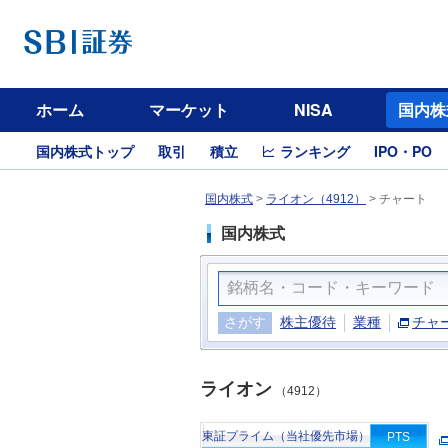
ホーム
マーケット
NISA
国内株
国内株式トップ
取引
積立
ランキング
IPO・PO
国内株式
>
ライオン（4912）
>
チャート
国内株式
さがす
株主優待
業種
チャ
ライオン
（4912）
東証プライム（当社優先市場）
PTS