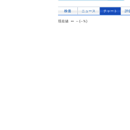
株価
ニュース
チャート
評
--
現在値
-- (--％)